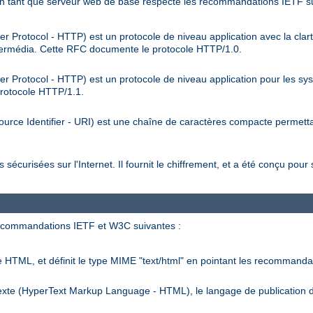
n tant que serveur web de base respecte les recommandations IETF su
r Protocol - HTTP) est un protocole de niveau application avec la clart
hypermédia. Cette RFC documente le protocole HTTP/1.0.
er Protocol - HTTP) est un protocole de niveau application pour les sys
protocole HTTP/1.1.
urce Identifier - URI) est une chaîne de caractères compacte permettan
écurisées sur l'Internet. Il fournit le chiffrement, et a été conçu pour 
recommandations IETF et W3C suivantes :
HTML, et définit le type MIME "text/html" en pointant les recommand
rTexte (HyperText Markup Language - HTML), le langage de publication d