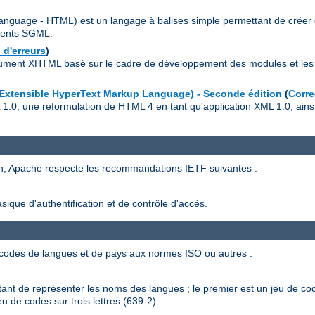
anguage - HTML) est un langage à balises simple permettant de créer
ments SGML.
 d'erreurs
)
ument XHTML basé sur le cadre de développement des modules et les 
(Extensible HyperText Markup Language) - Seconde édition
(
Corre
L 1.0, une reformulation de HTML 4 en tant qu'application XML 1.0, ain
ion, Apache respecte les recommandations IETF suivantes :
sique d'authentification et de contrôle d'accès.
s codes de langues et de pays aux normes ISO ou autres :
nt de représenter les noms des langues ; le premier est un jeu de code
eu de codes sur trois lettres (639-2).