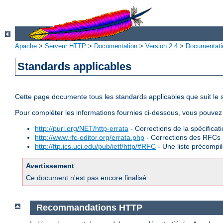
Apache
>
Serveur HTTP
>
Documentation
>
Version 2.4
>
Documentati
Standards applicables
Cette page documente tous les standards applicables que suit l
Pour compléter les informations fournies ci-dessous, vous pouvez 
http://purl.org/NET/http-errata
- Corrections de la spécifica
http://www.rfc-editor.org/errata.php
- Corrections des RFCs
http://ftp.ics.uci.edu/pub/ietf/http/#RFC
- Une liste précomp
Avertissement
Ce document n'est pas encore finalisé.
Recommandations HTTP