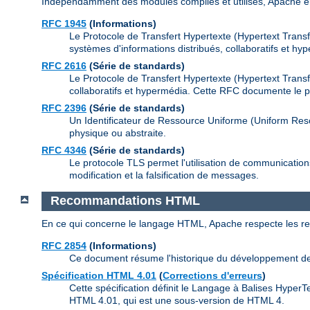
Indépendamment des modules compilés et utilisés, Apache e
RFC 1945
(Informations)
Le Protocole de Transfert Hypertexte (Hypertext Transfe
systèmes d'informations distribués, collaboratifs et 
RFC 2616
(Série de standards)
Le Protocole de Transfert Hypertexte (Hypertext Transf
collaboratifs et hypermédia. Cette RFC documente le 
RFC 2396
(Série de standards)
Un Identificateur de Ressource Uniforme (Uniform Reso
physique ou abstraite.
RFC 4346
(Série de standards)
Le protocole TLS permet l'utilisation de communications s
modification et la falsification de messages.
Recommandations HTML
En ce qui concerne le langage HTML, Apache respecte les 
RFC 2854
(Informations)
Ce document résume l'historique du développement de 
Spécification HTML 4.01
(
Corrections d'erreurs
)
Cette spécification définit le Langage à Balises Hype
HTML 4.01, qui est une sous-version de HTML 4.