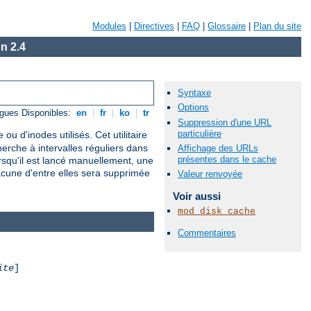
Modules
|
Directives
|
FAQ
|
Glossaire
|
Plan du site
n 2.4
Syntaxe
Options
gues Disponibles:
en
|
fr
|
ko
|
tr
Suppression d'une URL
particulière
ou d'inodes utilisés. Cet utilitaire
erche à intervalles réguliers dans
Affichage des URLs
présentes dans le cache
squ'il est lancé manuellement, une
acune d'entre elles sera supprimée
Valeur renvoyée
Voir aussi
mod_disk_cache
Commentaires
ite
]