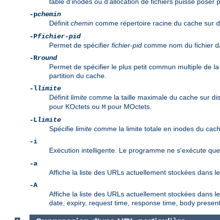
table d'inodes ou d'allocation de fichiers puisse poser pr
-p
chemin
Définit
chemin
comme répertoire racine du cache sur dis
-P
fichier-pid
Permet de spécifier
fichier-pid
comme nom du fichier dan
-R
round
Permet de spécifier le plus petit commun multiple de la t
partition du cache.
-l
limite
Définit
limite
comme la taille maximale du cache sur disq
pour KOctets ou
pour MOctets.
M
-L
limite
Spécifie
limite
comme la limite totale en inodes du cac
-i
Exécution intelligente. Le programme ne s'exécute que l
-a
Affiche la liste des URLs actuellement stockées dans l
-A
Affiche la liste des URLs actuellement stockées dans le c
date, expiry, request time, response time, body presen