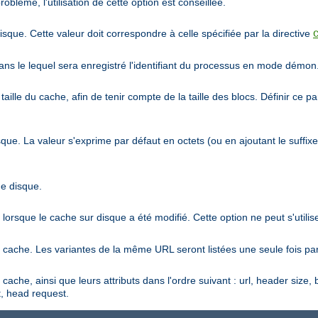
oblème, l'utilisation de cette option est conseillée.
que. Cette valeur doit correspondre à celle spécifiée par la directive
s le lequel sera enregistré l'identifiant du processus en mode démon
aille du cache, afin de tenir compte de la taille des blocs. Définir ce par
ue. La valeur s'exprime par défaut en octets (ou en ajoutant le suffix
he disque.
orsque le cache sur disque a été modifié. Cette option ne peut s'utilis
e cache. Les variantes de la même URL seront listées une seule fois par
ache, ainsi que leurs attributs dans l'ordre suivant : url, header size, b
t, head request.