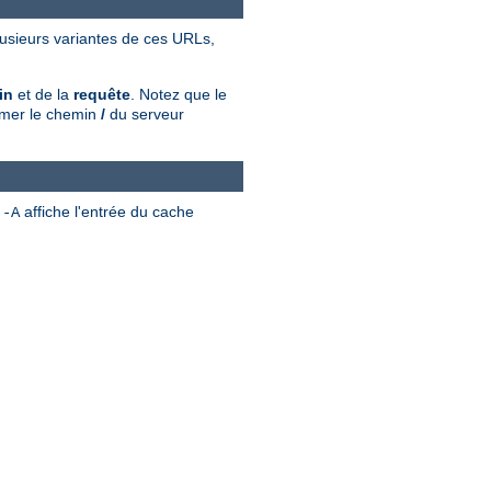
plusieurs variantes de ces URLs,
in
et de la
requête
. Notez que le
rimer le chemin
/
du serveur
n
affiche l'entrée du cache
-A