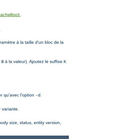
.
CacheRoot
.
amètre à la taille d'un bloc de la
e
à la valeur). Ajoutez le suffixe
B
K
er qu'avec l'option
.
-d
 variante.
ody size, status, entity version,