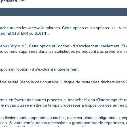
-
p
chemin
url
cache toutes les
intervalle
minutes. Cette option et les options
,
et
-D
-v
 signal
ou
.
SIGTERM
SIGINT
 ("dry run"). Cette option et l'option
s'excluent mutuellement. Si
-d
alés comme supprimés dans les statistiques ne peuvent pas prendre en 
ption et l'option
s'excluent mutuellement.
-d
e arrêté (dans le cas contraire, il risque de rester des déchets dans 
lentie en faveur des autres processus.
s'interrompt de 
htcacheclean
ue le noyau puisse mettre ce temps processeur à disposition des autres 
 les fichiers sont supprimés du cache ; avec certaines configurations,
ention. Si votre configuration nécessite un grand nombre de répertoires,