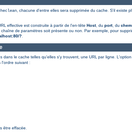
, chacune d'entre elles sera supprimée du cache. S'il existe 
checlean
 effective est construite à partir de l'en-tête
Host
, du
port
, du
chem
'une chaîne de paramètres soit présente ou non. Par exemple, pour supp
calhost:80/?
.
e
 dans le cache telles qu'elles s'y trouvent, une URL par ligne. L'optio
'ordre suivant :
s être effacée.