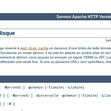
Serveur Apache HTTP Versio
disque
Lan
age réservé à
en dessous d'une limite de taille donnée 
mod_disk_cache
fonctionne en mode démon, il se met en attente en arrière-plan et rech
oprement le démon, vous pouvez lui envoyer un signal TERM ou INT. Lor
ffectuée une seule fois. Si une ou plusieurs URLs sont spécifiées, ch
[ -
R
arrondi
] -
p
chemin
[-
l
limite
| -
L
limite
]
d
] [ -
R
arrondi
] -
d
intervalle
-
p
chemin
[-
l
limite
| -
L
lim
 [ -
A
]