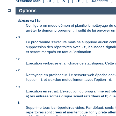
htcacheclean
[ -
D
] [ -
v
] [ -
t
] [ -
R
arrondi
] 
Options
-d
intervalle
Configure en mode démon et planifie le nettoyage du 
arrêter le démon proprement, il suffit de lui envoyer un
-D
Le programme s'exécute mais ne supprime aucun contenu
suppression des répertoires avec
, les inodes sign
-t
et seront marqués en tant qu'estimation.
-v
Exécution verbeuse et affichage de statistiques. Cette o
-r
Nettoyage en profondeur. Le serveur web Apache doit êtr
l'option
et s'exclue mutuellement avec l'option
.
-t
-d
-n
Exécution en retrait. L'exécution du programme est ra
a) les entrées/sorties disque soient retardées et b) q
-t
Supprime tous les répertoires vides. Par défaut, seuls
répertoires sont créés et méritent que l'on y prête att