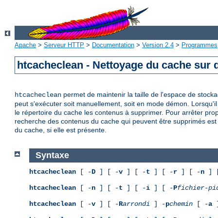
Apache
>
Serveur HTTP
>
Documentation
>
Version 2.4
>
Programmes
htcacheclean - Nettoyage du cache sur 
permet de maintenir la taille de l'espace de stock
htcacheclean
peut s'exécuter soit manuellement, soit en mode démon. Lorsqu'il 
le répertoire du cache les contenus à supprimer. Pour arrêter pr
recherche des contenus du cache qui peuvent être supprimés est e
du cache, si elle est présente.
Syntaxe
htcacheclean
[ -
D
] [ -
v
] [ -
t
] [ -
r
] [ -
n
] 
htcacheclean
[ -
n
] [ -
t
] [ -
i
] [ -
P
fichier-pi
htcacheclean
[ -
v
] [ -
R
arrondi
] -
p
chemin
[ -
a
]