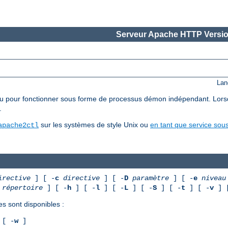
Serveur Apache HTTP Versio
Lan
pour fonctionner sous forme de processus démon indépendant. Lorsqu'il 
.
sur les systèmes de style Unix ou
en tant que service so
apache2ctl
irective
] [ -
c
directive
] [ -
D
paramètre
] [ -
e
niveau
répertoire
] [ -
h
] [ -
l
] [ -
L
] [ -
S
] [ -
t
] [ -
v
] 
es sont disponibles :
[ -
w
]