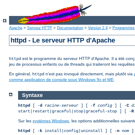
Apache
>
Serveur HTTP
>
Documentation
>
Version 2.4
>
Programmes
httpd - Le serveur HTTP d'Apache
est le programme du serveur HTTP d'Apache. Il a été conçu 
httpd
jeu de processus enfants ou de threads qui traiteront les requêtes
En général,
n'est pas invoqué directement, mais plutôt via
httpd
comme application de console sous Windows 9x et ME
.
Syntaxe
httpd
[ -
d
racine-serveur
] [ -
f
config
] [ -
C
d
start|restart|graceful|stop|graceful-stop ] [ -
R
Sur les
systèmes Windows
, les options additionnelles suivant
httpd
[ -
k
install|config|uninstall ] [ -
n
nom
] 