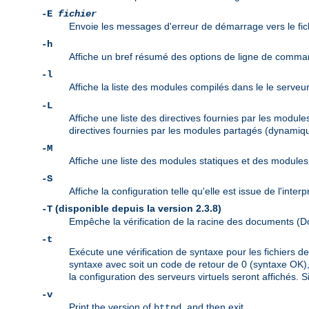
-E
fichier
Envoie les messages d'erreur de démarrage vers le fic
-h
Affiche un bref résumé des options de ligne de comma
-l
Affiche la liste des modules compilés dans le le serveu
-L
Affiche une liste des directives fournies par les modul
directives fournies par les modules partagés (dynamiqu
-M
Affiche une liste des modules statiques et des modul
-S
Affiche la configuration telle qu'elle est issue de l'inte
(disponible depuis la version 2.3.8)
-T
Empêche la vérification de la racine des documents 
-t
Exécute une vérification de syntaxe pour les fichiers 
syntaxe avec soit un code de retour de 0 (syntaxe OK), 
la configuration des serveurs virtuels seront affichés. S
-v
Print the version of
, and then exit.
httpd