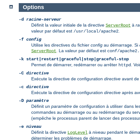
Options
-d
racine-serveur
Définit la valeur initiale de la directive
à
ra
ServerRoot
valeur par défaut est
.
/usr/local/apache2
-f
config
Utilise les directives du fichier
config
au démarrage. Si
. La valeur par défaut est
ServerRoot
conf/apache2.
-k
start|restart|graceful|stop|graceful-stop
Permet de démarrer, redémarrer ou arrêter
. Vo
httpd
-C
directive
Exécute la directive de configuration
directive
avant de l
-c
directive
Exécute la directive de configuration
directive
après avoi
-D
paramètre
Définit un
paramètre
de configuration à utiliser dans le
commandes au démarrage ou au redémarrage du serveu
(empêche le processus parent de lancer des processus
-e
niveau
Définit la directive
à
niveau
pendant le démar
LogLevel
déterminer les problèmes de démarrage.