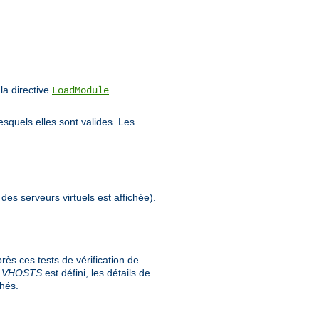
a directive
.
LoadModule
esquels elles sont valides. Les
 des serveurs virtuels est affichée).
ès ces tests de vérification de
_
VHOSTS
est défini, les détails de
chés.