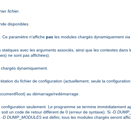
hier
fichier
.
nde disponibles.
r. Ce paramètre n'affiche
pas
les modules chargés dynamiquement via l
es statiques avec les arguments associés, ainsi que les contextes dans l
es) ne sont pas affichées).
es chargés dynamiquement.
rprétation du fichier de configuration (actuellement, seule la configuration
(DocumentRoot) au démarrage/redémarrage.
de configuration seulement. Le programme se termine immédiatement apr
soit un code de retour différent de 0 (erreur de syntaxe). Si -D
DUMP
i -D
DUMP
_
MODULES
est défini, tous les modules chargés seront affi