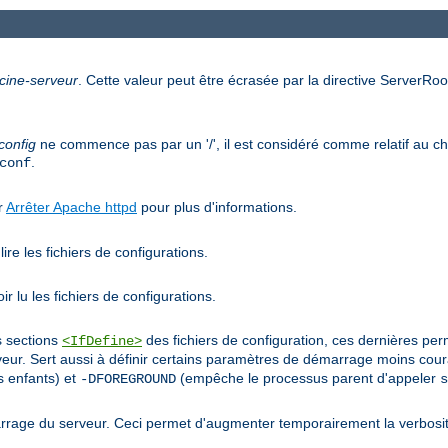
cine-serveur
. Cette valeur peut être écrasée par la directive ServerRoot
config
ne commence pas par un '/', il est considéré comme relatif au che
.
conf
ir
Arrêter Apache httpd
pour plus d'informations.
ire les fichiers de configurations.
r lu les fichiers de configurations.
s sections
des fichiers de configuration, ces dernières pe
<IfDefine>
r. Sert aussi à définir certains paramètres de démarrage moins co
 enfants) et
(empêche le processus parent d'appeler
-DFOREGROUND
s
rage du serveur. Ceci permet d'augmenter temporairement la verbosit