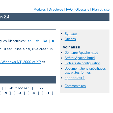
Modules
|
Directives
|
FAQ
|
Glossaire
|
Plan du site
n 2.4
Syntaxe
Options
gues Disponibles:
en
|
fr
|
ko
|
tr
Voir aussi
est utilisé ainsi, il va créer un
Démarrer Apache httpd
Arrêter Apache httpd
us Windows NT, 2000 et XP
et
Fichiers de configuration
Documentations spécifiques
aux plates-formes
apache2ctl
Commentaires
] [ -
E
fichier
] [
-k
[ -
V
] [ -
X
] [ -
M
] [ -
T
]