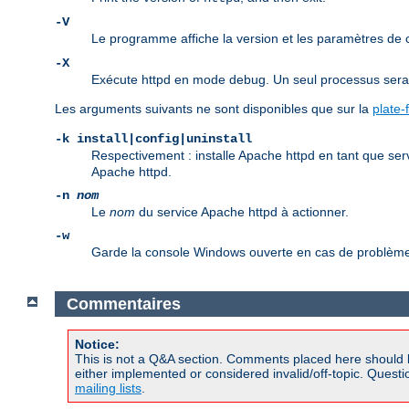
-V
Le programme affiche la version et les paramètres de
-X
Exécute httpd en mode debug. Un seul processus sera d
Les arguments suivants ne sont disponibles que sur la
plate
-k install|config|uninstall
Respectivement : installe Apache httpd en tant que ser
Apache httpd.
-n
nom
Le
nom
du service Apache httpd à actionner.
-w
Garde la console Windows ouverte en cas de problème 
Commentaires
Notice:
This is not a Q&A section. Comments placed here should 
either implemented or considered invalid/off-topic. Ques
mailing lists
.