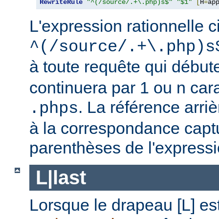
RewriteRule
"^(/source/.+\.php)s$"
"$1"
[
H
=
ap
L'expression rationnelle c
^(/source/.+\.php)s
à toute requête qui début
continuera par 1 ou n car
. La référence arriè
.phps
à la correspondance capt
parenthèses de l'expressi
L|last
Lorsque le drapeau [L] es