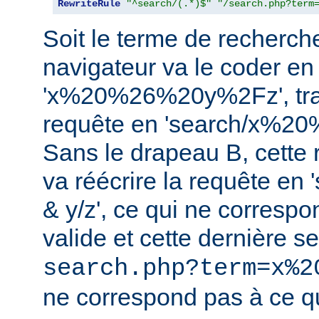
RewriteRule
"^search/(.*)$"
"/search.php?term
Soit le terme de recherche 
navigateur va le coder en
'x%20%26%20y%2Fz', tra
requête en 'search/x%2
Sans le drapeau B, cette r
va réécrire la requête en
& y/z', ce qui ne corresp
valide et cette dernière 
search.php?term=x%2
ne correspond pas à ce qu