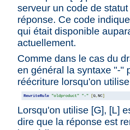
serveur un code de statut
réponse. Ce code indique
qui était disponible aupar
actuellement.
Comme dans le cas du drap
en général la syntaxe "-" 
réécriture lorsqu'on utilis
RewriteRule
"oldproduct"
"-"
[
G
,
NC
]
Lorsqu'on utilise [G], [L] es
dire que la réponse est r