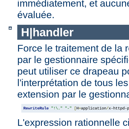
immédiatement, et aucune 
évaluée.
H|handler
Force le traitement de la 
par le gestionnaire spécif
peut utiliser ce drapeau p
l'interprétation de tous le
extension par le gestionna
RewriteRule
"!\."
"-"
[
H
=
application
/
x-httpd-
L'expression rationnelle 