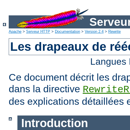
Serveu
Apache
>
Serveur HTTP
>
Documentation
>
Version 2.4
>
Rewrite
Les drapeaux de rééc
Langues 
Ce document décrit les dra
dans la directive
RewriteR
des explications détaillées
Introduction