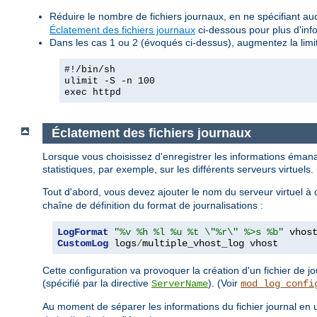
Réduire le nombre de fichiers journaux, en ne spécifiant auc
Éclatement des fichiers journaux
ci-dessous pour plus d'infor
Dans les cas 1 ou 2 (évoqués ci-dessus), augmentez la limi
#!/bin/sh
ulimit -S -n 100
exec httpd
Éclatement des fichiers journaux
Lorsque vous choisissez d'enregistrer les informations émana
statistiques, par exemple, sur les différents serveurs virtuels
Tout d'abord, vous devez ajouter le nom du serveur virtuel à
chaîne de définition du format de journalisations :
LogFormat
"%v %h %l %u %t \"%r\" %>s %b"
CustomLog
 logs
/
multiple_vhost_log vhost
Cette configuration va provoquer la création d'un fichier de
(spécifié par la directive
). (Voir
ServerName
mod_log_confi
Au moment de séparer les informations du fichier journal en u