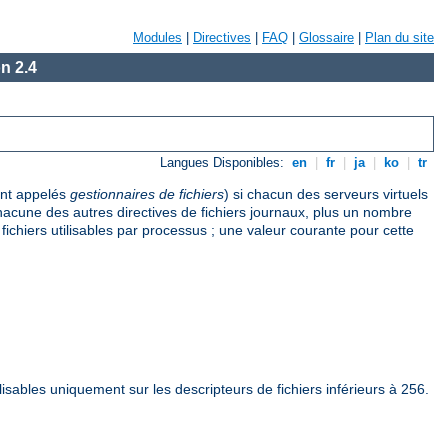
Modules
|
Directives
|
FAQ
|
Glossaire
|
Plan du site
n 2.4
Langues Disponibles:
en
|
fr
|
ja
|
ko
|
tr
ent appelés
gestionnaires de fichiers
) si chacun des serveurs virtuels
 chacune des autres directives de fichiers journaux, plus un nombre
ichiers utilisables par processus ; une valeur courante pour cette
ilisables uniquement sur les descripteurs de fichiers inférieurs à 256.