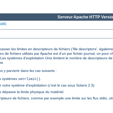
Serveur Apache HTTP Versio
tuels
ser les limites en descripteurs de fichiers ('file descriptors', égalem
urs de fichiers utilisés par Apache est d'un par fichier journal, un pour
es systèmes d'exploitation Unix limitent le nombre de descripteurs de f
ée.
ns y parvenir dans les cas suivants :
els systèmes
.
setrlimit()
 votre système d'exploitation (c'est le cas sous Solaris 2.3).
 dépasse la limite physique du matériel.
ripteurs de fichiers, comme par exemple une limite sur les flux stdio, ut