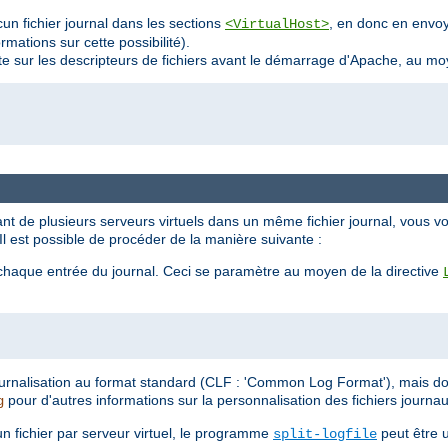
un fichier journal dans les sections
, en donc en envoya
<VirtualHost>
mations sur cette possibilité).
te sur les descripteurs de fichiers avant le démarrage d'Apache, au m
nt de plusieurs serveurs virtuels dans un même fichier journal, vous vo
. Il est possible de procéder de la manière suivante :
 chaque entrée du journal. Ceci se paramètre au moyen de la directive
 journalisation au format standard (CLF : 'Common Log Format'), mais d
pour d'autres informations sur la personnalisation des fichiers journau
g
n fichier par serveur virtuel, le programme
peut être u
split-logfile