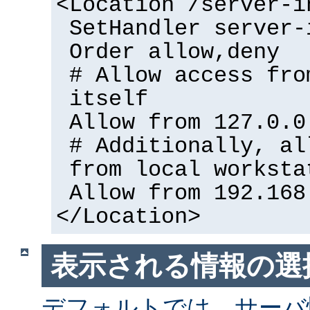
<Location /server-i
SetHandler server-
Order allow,deny
# Allow access fro
itself
Allow from 127.0.0
# Additionally, al
from local worksta
Allow from 192.168
</Location>
表示される情報の選
デフォルトでは、サーバ