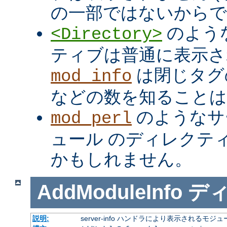
の一部ではないからで
のよう
<Directory>
ティブは普通に表示さ
は閉じタ
mod_info
などの数を知ること
のようなサ
mod_perl
ュール のディレクテ
かもしれません。
AddModuleInfo
デ
説明:
server-info ハンドラにより表示される