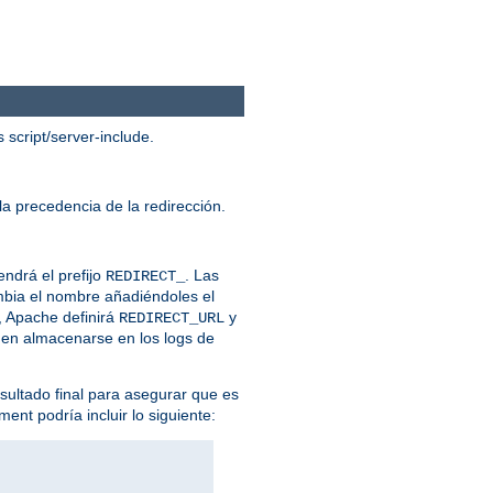
script/server-include.
la precedencia de la redirección.
endrá el prefijo
. Las
REDIRECT_
ambia el nombre añadiéndoles el
, Apache definirá
y
REDIRECT_URL
eden almacenarse en los logs de
esultado final para asegurar que es
ent podría incluir lo siguiente: