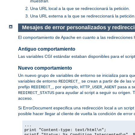
muestran.
Una URL local a la que se redireccionará la petición.
Una URL externa a la que se redireccionará la petición
Mesajes de error personalizados y redirecc
El comportamiento de Apache en cuanto a las redirecciones 
Antiguo comportamiento
Las variables CGI estándar estaban disponibles para el script
Nuevo comportamiento
Un nuevo grupo de variables de entorno se inicializa para que
variables de entorno
se crean a partir de de las 
REDIRECT_
prefijo
, por ejemplo,
pasa a s
REDIRECT_
HTTP_USER_AGENT
para ayudar al script a seguir su origen. 
REDIRECT_STATUS
acceso.
Si ErrorDocument especifica una redirección local a un script
posible hacer llegar al cliente de vuelta la condición de erro
...
print "Content-type: text/html\n";
printf "Status: %s Condition Intercepted\n", 