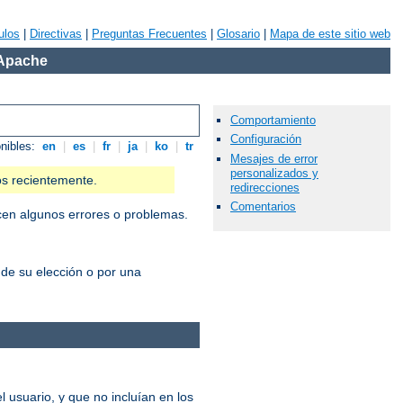
ulos
|
Directivas
|
Preguntas Frecuentes
|
Glosario
|
Mapa de este sitio web
 Apache
Comportamiento
Configuración
onibles:
en
|
es
|
fr
|
ja
|
ko
|
tr
Mesajes de error
personalizados y
os recientemente.
redirecciones
Comentarios
cen algunos errores o problemas.
 de su elección o por una
 usuario, y que no incluían en los