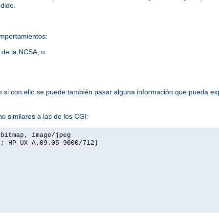
edido.
omportamientos:
s de la NCSA, o
lo si con ello se puede también pasar alguna información que pueda exp
o similares a las de los CGI:
xbitmap, image/jpeg
I; HP-UX A.09.05 9000/712)