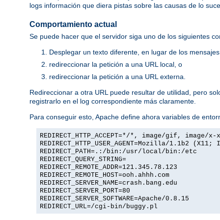
logs información que diera pistas sobre las causas de lo suc
Comportamiento actual
Se puede hacer que el servidor siga uno de los siguientes c
Desplegar un texto diferente, en lugar de los mensaje
redireccionar la petición a una URL local, o
redireccionar la petición a una URL externa.
Redireccionar a otra URL puede resultar de utilidad, pero so
registrarlo en el log correspondiente más claramente.
Para conseguir esto, Apache define ahora variables de entorn
REDIRECT_HTTP_ACCEPT=*/*, image/gif, image/x-
REDIRECT_HTTP_USER_AGENT=Mozilla/1.1b2 (X11; 
REDIRECT_PATH=.:/bin:/usr/local/bin:/etc
REDIRECT_QUERY_STRING=
REDIRECT_REMOTE_ADDR=121.345.78.123
REDIRECT_REMOTE_HOST=ooh.ahhh.com
REDIRECT_SERVER_NAME=crash.bang.edu
REDIRECT_SERVER_PORT=80
REDIRECT_SERVER_SOFTWARE=Apache/0.8.15
REDIRECT_URL=/cgi-bin/buggy.pl