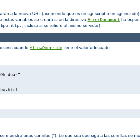
rán a la nueva URL (asumiendo que es un cgi-script o un cgi-include). 
 estas variables se creará si en la directiva
ha especi
ErrorDocument
 tipo
, incluso si se refiere al mismo servidor).
http:
htaccess cuando
tiene el valor adecuado.
AllowOverride
 Oh dear"
l
ibe.html
se muestre unas comillas ("). Lo que sea que siga a las comillas se m