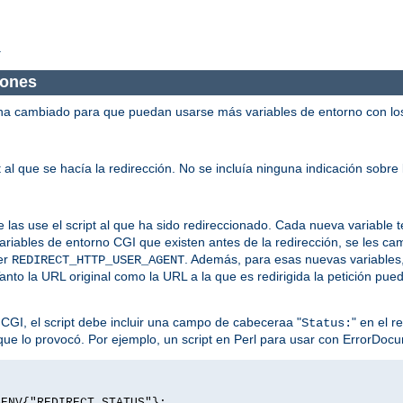
.
iones
ha cambiado para que puedan usarse más variables de entorno con los 
 al que se hacía la redirección. No se incluía ninguna indicación sobre 
 las use el script al que ha sido redireccionado. Cada nueva variable t
variables de entorno CGI que existen antes de la redirección, se les c
er
. Además, para esas nuevas variables
REDIRECT_HTTP_USER_AGENT
Tanto la URL original como la URL a la que es redirigida la petición pu
 CGI, el script debe incluir una campo de cabeceraa "
" en el r
Status:
r que lo provocó. Por ejemplo, un script en Perl para usar con ErrorDocum
$ENV{"REDIRECT_STATUS"};