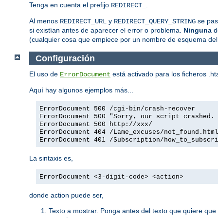
Tenga en cuenta el prefijo
.
REDIRECT_
Al menos
y
se pasa
REDIRECT_URL
REDIRECT_QUERY_STRING
si existían antes de aparecer el error o problema.
Ninguna
de
(cualquier cosa que empiece por un nombre de esquema del
Configuración
El uso de
está activado para los ficheros .
ErrorDocument
Aquí hay algunos ejemplos más...
ErrorDocument 500 /cgi-bin/crash-recover
ErrorDocument 500 "Sorry, our script crashed.
ErrorDocument 500 http://xxx/
ErrorDocument 404 /Lame_excuses/not_found.htm
ErrorDocument 401 /Subscription/how_to_subscr
La sintaxis es,
ErrorDocument <3-digit-code> <action>
donde action puede ser,
Texto a mostrar. Ponga antes del texto que quiere que 