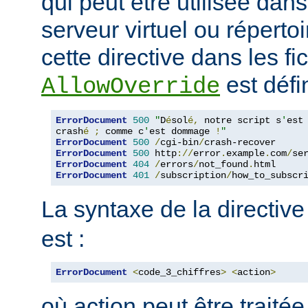
qui peut être utilisée dan
serveur virtuel ou répertoi
cette directive dans les fi
est défin
AllowOverride
ErrorDocument
500
"
D
é
sol
é,
 notre script s
'
est

crash
é
;
 comme c
'
est dommage 
!
"
ErrorDocument
500
/
cgi-bin
/
crash-recover
ErrorDocument
500
 http
://
error
.
example
.
com
/
se
ErrorDocument
404
/
errors
/
not_found
.
html 
ErrorDocument
401
/
subscription
/
how_to_subscr
La syntaxe de la directiv
est :
ErrorDocument
<
code_3_chiffres
>
<
action
>
où action peut être traité