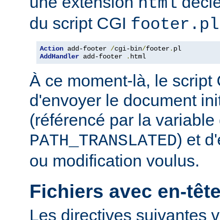
une extension
décle
html
du script CGI
footer.pl
Action
 add-footer 
/
cgi-bin
/
footer
.
AddHandler
 add-footer 
.
html
À ce moment-là, le script
d'envoyer le document in
(référencé par la variabl
) et d
PATH_TRANSLATED
ou modification voulus.
Fichiers avec en-tê
Les directives suivantes v