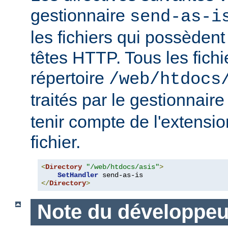
gestionnaire
send-as-i
les fichiers qui possèdent
têtes HTTP. Tous les fichi
répertoire
/web/htdocs
traités par le gestionnair
tenir compte de l'extensi
fichier.
<
Directory
"/web/htdocs/asis"
>
SetHandler
</
Directory
>
Note du développeu