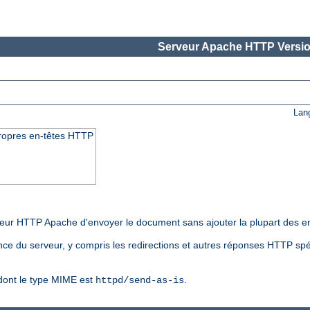
Serveur Apache HTTP Versio
Lan
propres en-têtes HTTP
eur HTTP Apache d'envoyer le document sans ajouter la plupart des en
ce du serveur, y compris les redirections et autres réponses HTTP spéc
r dont le type MIME est
.
httpd/send-as-is