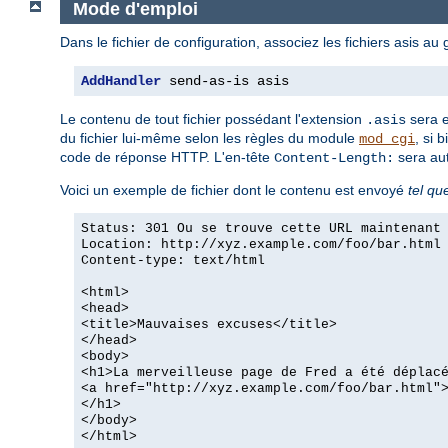
Mode d'emploi
Dans le fichier de configuration, associez les fichiers asis au
AddHandler
 send-as-is asis
Le contenu de tout fichier possédant l'extension
sera e
.asis
du fichier lui-même selon les règles du module
, si 
mod_cgi
code de réponse HTTP. L'en-tête
sera aut
Content-Length:
Voici un exemple de fichier dont le contenu est envoyé
tel qu
Status: 301 Ou se trouve cette URL maintenant
Location: http://xyz.example.com/foo/bar.html
Content-type: text/html
<html>
<head>
<title>Mauvaises excuses</title>
</head>
<body>
<h1>La merveilleuse page de Fred a été déplac
<a href="http://xyz.example.com/foo/bar.html"
</h1>
</body>
</html>