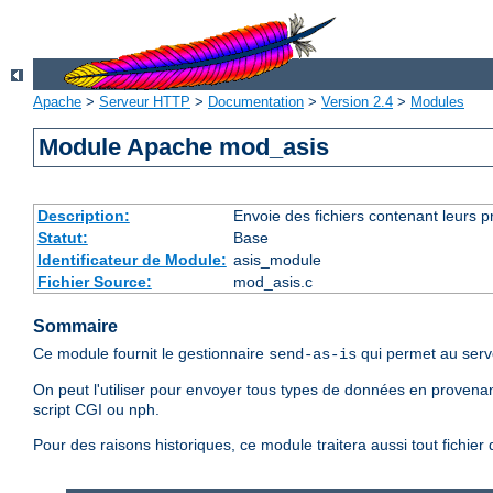
Apache
>
Serveur HTTP
>
Documentation
>
Version 2.4
>
Modules
Module Apache mod_asis
Description:
Envoie des fichiers contenant leurs 
Statut:
Base
Identificateur de Module:
asis_module
Fichier Source:
mod_asis.c
Sommaire
Ce module fournit le gestionnaire
qui permet au serv
send-as-is
On peut l'utiliser pour envoyer tous types de données en provenan
script CGI ou nph.
Pour des raisons historiques, ce module traitera aussi tout fichie