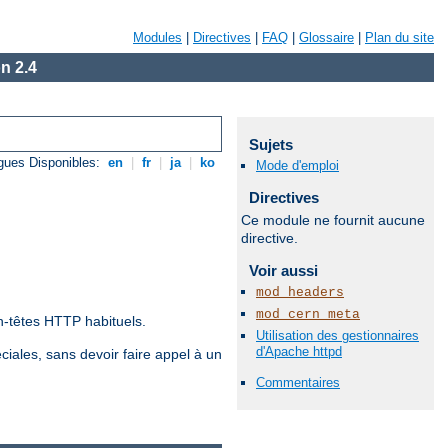
Modules
|
Directives
|
FAQ
|
Glossaire
|
Plan du site
n 2.4
Sujets
gues Disponibles:
en
|
fr
|
ja
|
ko
Mode d'emploi
Directives
Ce module ne fournit aucune
directive.
Voir aussi
mod_headers
mod_cern_meta
-têtes HTTP habituels.
Utilisation des gestionnaires
d'Apache httpd
iales, sans devoir faire appel à un
Commentaires