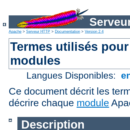
Serveu
Apache
>
Serveur HTTP
>
Documentation
>
Version 2.4
Termes utilisés pour
modules
Langues Disponibles:
e
Ce document décrit les term
décrire chaque
module
Apa
Description