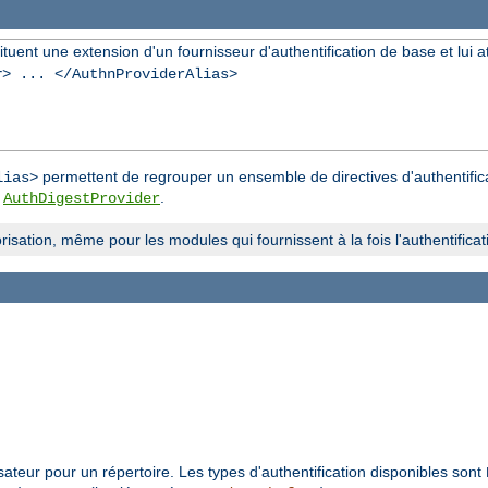
ent une extension d'un fournisseur d'authentification de base et lui attr
r
> ... </AuthnProviderAlias>
permettent de regrouper un ensemble de directives d'authentifica
lias>
u
.
AuthDigestProvider
isation, même pour les modules qui fournissent à la fois l'authentificatio
lisateur pour un répertoire. Les types d'authentification disponibles sont