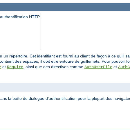
 l'authentification HTTP
ur un répertoire. Cet identifiant est fourni au client de façon à ce qu'il 
ontient des espaces, il doit être entouré de guillemets. Pour pouvoir fo
et
, ainsi que des directives comme
et
e
Require
AuthUserFile
AuthG
ans la boîte de dialogue d'authentification pour la plupart des navigate