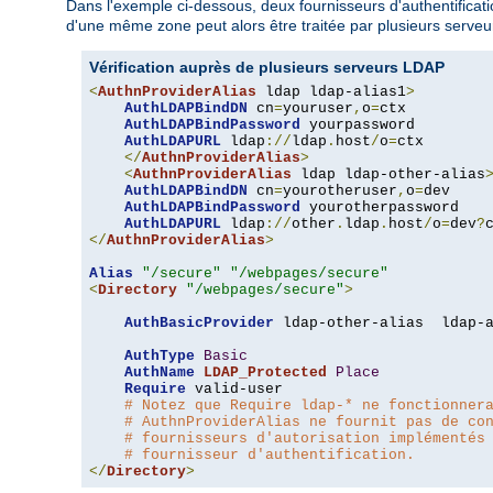
Dans l'exemple ci-dessous, deux fournisseurs d'authentification
d'une même zone peut alors être traitée par plusieurs serveur
Vérification auprès de plusieurs serveurs LDAP
<
AuthnProviderAlias
 ldap ldap-alias1
>
AuthLDAPBindDN
 cn
=
youruser
,
o
=
ctx

AuthLDAPBindPassword
 yourpassword

AuthLDAPURL
 ldap
://
ldap
.
host
/
o
=
ctx

</
AuthnProviderAlias
>
<
AuthnProviderAlias
 ldap ldap-other-alias
AuthLDAPBindDN
 cn
=
yourotheruser
,
o
=
dev

AuthLDAPBindPassword
 yourotherpassword

AuthLDAPURL
 ldap
://
other
.
ldap
.
host
/
o
=
dev
?
</
AuthnProviderAlias
>
Alias
"/secure"
"/webpages/secure"
<
Directory
"/webpages/secure"
>
AuthBasicProvider
 ldap-other-alias  ldap-a
AuthType
Basic
AuthName
LDAP_Protected
Place
Require
 valid-user

# Notez que Require ldap-* ne fonctionner
# AuthnProviderAlias ne fournit pas de co
# fournisseurs d'autorisation implémentés
# fournisseur d'authentification.
</
Directory
>