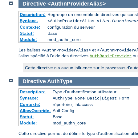
Directive
<AuthnProviderAlias>
Description:
Regroupe un ensemble de directives qui constitu
Syntaxe:
<AuthnProviderAlias
alias-fournisseu
Contexte:
configuration du serveur
Statut:
Base
Module:
mod_authn_core
Les balises
et
<AuthnProviderAlias>
</AuthnProviderA
l'alias spécifié à l'aide des directives
o
AuthBasicProvider
Cette directive n'a aucun influence sur le processus d'autor
Directive
AuthType
Description:
Type d'authentification utilisateur
Syntaxe:
AuthType None|Basic|Digest|Form
Contexte:
répertoire, .htaccess
AllowOverride:
AuthConfig
Statut:
Base
Module:
mod_authn_core
Cette directive permet de définir le type d'authentification uti