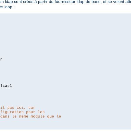
 ldap sont créés à partir du fournisseur ldap de base, et se voient attri
s ldap :
>
lias1

ait pas ici, car
nfiguration pour les
 dans le même module que le