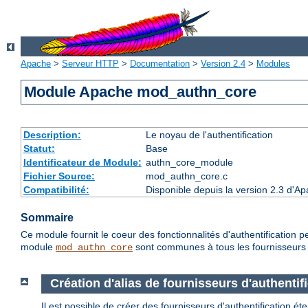
Apache
>
Serveur HTTP
>
Documentation
>
Version 2.4
>
Modules
Module Apache mod_authn_core
Description:
Le noyau de l'authentification
Statut:
Base
Identificateur de Module:
authn_core_module
Fichier Source:
mod_authn_core.c
Compatibilité:
Disponible depuis la version 2.3 d'A
Sommaire
Ce module fournit le coeur des fonctionnalités d'authentification p
module
sont communes à tous les fournisseurs d
mod_authn_core
Création d'alias de fournisseurs d'authentif
Il est possible de créer des fournisseurs d'authentification é