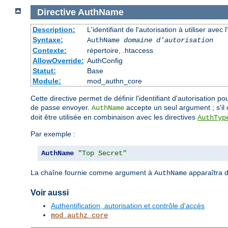
Directive
AuthName
Description:
L'identifiant de l'autorisation à utiliser avec
Syntaxe:
AuthName
domaine d'autorisation
Contexte:
répertoire, .htaccess
AllowOverride:
AuthConfig
Statut:
Base
Module:
mod_authn_core
Cette directive permet de définir l'identifiant d'autorisation po
de passe envoyer.
accepte un seul argument ; s'il c
AuthName
doit être utilisée en combinaison avec les directives
AuthTyp
Par exemple :
AuthName
"Top Secret"
La chaîne fournie comme argument à
apparaîtra d
AuthName
Voir aussi
Authentification, autorisation et contrôle d'accès
mod_authz_core