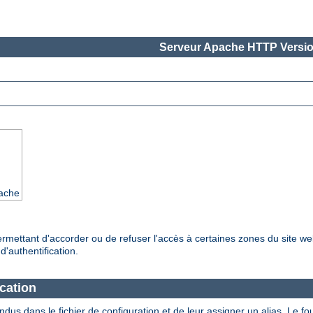
Serveur Apache HTTP Versio
pache
ermettant d'accorder ou de refuser l'accès à certaines zones du site web
'authentification.
ication
tendus dans le fichier de configuration et de leur assigner un alias. Le 