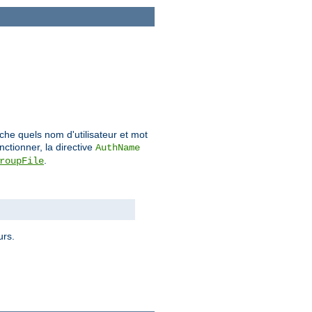
sache quels nom d'utilisateur et mot
nctionner, la directive
AuthName
.
roupFile
urs.