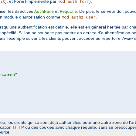
), et
(implémenté par
).
est
Form
mod_auth_form
iser les directives
et
. De plus, le serveur doit pouv
AuthName
Require
un module d'autorisation comme
.
mod_authz_user
orsqu'une authentification est définie, elle est en général héritée par 
it spécifié. Si l'on ne souhaite pas mettre en oeuvre d'authentification 
ans l'exemple suivant, les clients peuvent accéder au répertoire
/www/
sswords"
ivée, les clients qui se sont déjà authentifiés pour une autre zone de l'
fication HTTP ou des cookies avec chaque requête, sans se préoccuper 
ource.