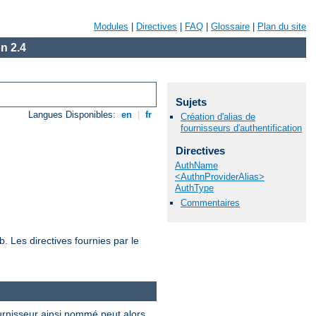
Modules
|
Directives
|
FAQ
|
Glossaire
|
Plan du site
n 2.4
Sujets
Langues Disponibles:
en
|
fr
Création d'alias de
fournisseurs d'authentification
Directives
AuthName
<AuthnProviderAlias>
AuthType
Commentaires
. Les directives fournies par le
fournisseur ainsi nommé peut alors