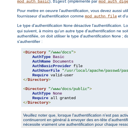
),
(implémenté par
mod_auth_basic
Digest
mod_auth_dig
Pour mettre en oeuvre l'authentification, vous devez aussi util
fournisseur d'authentification comme
et d'
mod_authn_file
Le type d'authentification
désactive l'authentification. L
None
qui suivent, à moins qu'un autre type d'authentification ne so
authentifiée, on doit utiliser le type d'authentification
; d
None
s'authentifier :
<
Directory
"/www/docs"
>
AuthType
Basic
AuthName
Documents
AuthBasicProvider
 file

AuthUserFile
"/usr/local/apache/passwd/pa
Require
</
Directory
>
<
Directory
"/www/docs/public"
>
AuthType
None
Require
</
Directory
>
Veuillez noter que, lorsque l'authentification n'est pas act
continueront en général à envoyer des en-tête d'authenti
nécessite vraiment une authentification pour chaque ress