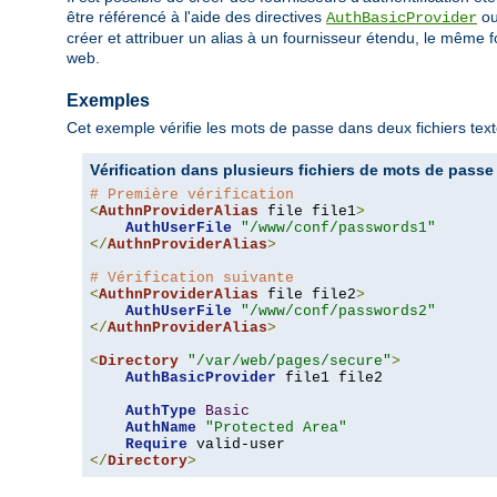
être référencé à l'aide des directives
o
AuthBasicProvider
créer et attribuer un alias à un fournisseur étendu, le même f
web.
Exemples
Cet exemple vérifie les mots de passe dans deux fichiers texte
Vérification dans plusieurs fichiers de mots de passe
# Première vérification
<
AuthnProviderAlias
 file file1
>
AuthUserFile
"/www/conf/passwords1"
</
AuthnProviderAlias
>
# Vérification suivante
<
AuthnProviderAlias
 file file2
>
AuthUserFile
"/www/conf/passwords2"
</
AuthnProviderAlias
>
<
Directory
"/var/web/pages/secure"
>
AuthBasicProvider
 file1 file2

AuthType
Basic
AuthName
"Protected Area"
Require
</
Directory
>