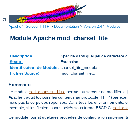
Apache
>
Serveur HTTP
>
Documentation
>
Version 2.4
>
Modules
Module Apache mod_charset_lite
Description:
Spécifie dans quel jeu de caractère d
Statut:
Extension
Identificateur de Module:
charset_lite_module
Fichier Source:
mod_charset_lite.c
Sommaire
Le module
permet au serveur de modifier le 
mod_charset_lite
Apache traduit toujours les contenus au protocole HTTP (par exe
mais pas le corps des réponses. Dans tous les environnements, on
exemple, si les fichiers sont stockés sous forme EBCDIC,
mod_ch
Ce module fournit quelques procédés de configuration implément