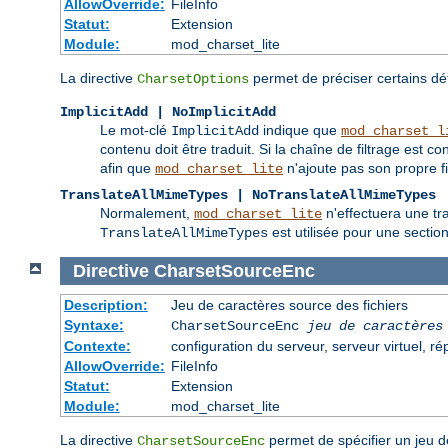
AllowOverride:
FileInfo
Statut:
Extension
Module:
mod_charset_lite
La directive
permet de préciser certains d
CharsetOptions
ImplicitAdd | NoImplicitAdd
Le mot-clé
indique que
ImplicitAdd
mod_charset_l
contenu doit être traduit. Si la chaîne de filtrage est co
afin que
n'ajoute pas son propre fil
mod_charset_lite
TranslateAllMimeTypes | NoTranslateAllMimeTypes
Normalement,
n'effectuera une tr
mod_charset_lite
est utilisée pour une sectio
TranslateAllMimeTypes
Directive
CharsetSourceEnc
Description:
Jeu de caractères source des fichiers
Syntaxe:
CharsetSourceEnc
jeu de caractères
Contexte:
configuration du serveur, serveur virtuel, ré
AllowOverride:
FileInfo
Statut:
Extension
Module:
mod_charset_lite
La directive
permet de spécifier un jeu d
CharsetSourceEnc