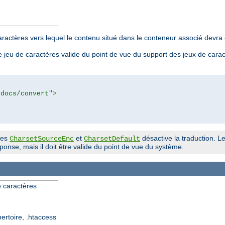
aractères vers lequel le contenu situé dans le conteneur associé devra ê
 jeu de caractères valide du point de vue du support des jeux de cara
tdocs/convert"
>
ves
et
désactive la traduction. Le
CharsetSourceEnc
CharsetDefault
onse, mais il doit être valide du point de vue du système.
e caractères
pertoire, .htaccess