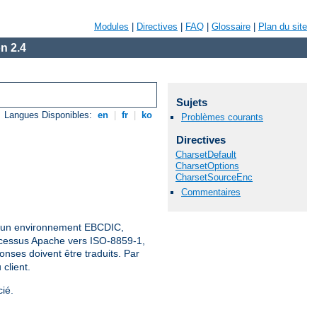
Modules
|
Directives
|
FAQ
|
Glossaire
|
Plan du site
n 2.4
Sujets
Langues Disponibles:
en
|
fr
|
ko
Problèmes courants
Directives
CharsetDefault
CharsetOptions
CharsetSourceEnc
Commentaires
ns un environnement EBCDIC,
rocessus Apache vers ISO-8859-1,
onses doivent être traduits. Par
client.
ié.