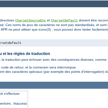
directives
et
doivent être recon
CharsetSourceEnc
CharsetDefault
lisé. Ces noms de jeux de caractères ne sont pas standardisés, et sont 
 APR ne peut utiliser que iconv(3) ; vous pouvez donc tester facilemen
arsetdefault
u et les règles de traduction
nu, la traduction peut échouer avec des conséquences diverses, comme 
code de retour, et la connexion sera interrompue.
t des caractères spéciaux (par exemple des points d'interrogation) dan
it s'effectuer
pertoire, .htaccess