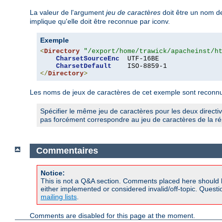
La valeur de l'argument
jeu de caractères
doit être un nom de
implique qu'elle doit être reconnue par iconv.
Exemple
<
Directory
"/export/home/trawick/apacheinst/h
CharsetSourceEnc
  UTF-16BE

CharsetDefault
</
Directory
>
Les noms de jeux de caractères de cet exemple sont reconnus
Spécifier le même jeu de caractères pour les deux directi
pas forcément correspondre au jeu de caractères de la rép
Commentaires
Notice:
This is not a Q&A section. Comments placed here should 
either implemented or considered invalid/off-topic. Ques
mailing lists
.
Comments are disabled for this page at the moment.