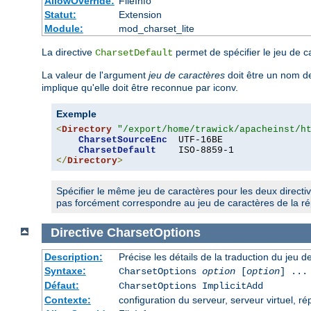
AllowOverride:
FileInfo
Statut:
Extension
Module:
mod_charset_lite
La directive
permet de spécifier le jeu de c
CharsetDefault
La valeur de l'argument
jeu de caractères
doit être un nom de
implique qu'elle doit être reconnue par iconv.
Exemple
<
Directory
"/export/home/trawick/apacheinst/h
CharsetSourceEnc
  UTF-16BE

CharsetDefault
</
Directory
>
Spécifier le même jeu de caractères pour les deux directi
pas forcément correspondre au jeu de caractères de la rép
Directive
CharsetOptions
Description:
Précise les détails de la traduction du jeu d
Syntaxe:
CharsetOptions
option
[
option
] ...
Défaut:
CharsetOptions ImplicitAdd
Contexte:
configuration du serveur, serveur virtuel, ré