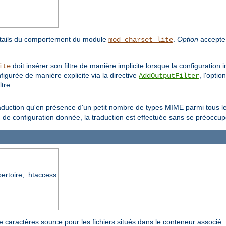
étails du comportement du module
.
Option
accepte 
mod_charset_lite
doit insérer son filtre de manière implicite lorsque la configuration
ite
nfigurée de manière explicite via la directive
, l'optio
AddOutputFilter
tre.
aduction qu'en présence d'un petit nombre de types MIME parmi tous les
n de configuration donnée, la traduction est effectuée sans se préoccu
pertoire, .htaccess
e caractères source pour les fichiers situés dans le conteneur associé.