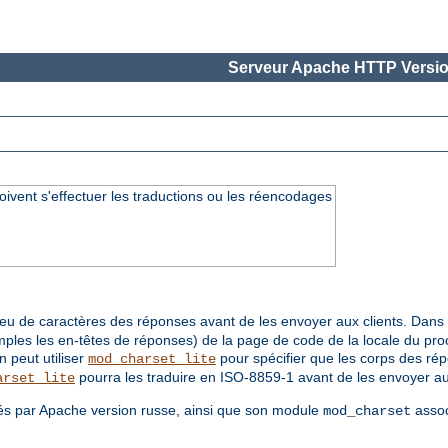
Serveur Apache HTTP Versio
oivent s'effectuer les traductions ou les réencodages
jeu de caractères des réponses avant de les envoyer aux clients. Da
mples les en-têtes de réponses) de la page de code de la locale du p
 peut utiliser
pour spécifier que les corps des rép
mod_charset_lite
pourra les traduire en ISO-8859-1 avant de les envoyer au 
arset_lite
és par Apache version russe, ainsi que son module
assoc
mod_charset