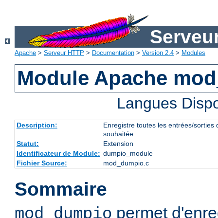
Serveu
Apache
>
Serveur HTTP
>
Documentation
>
Version 2.4
>
Modules
Module Apache mo
Langues Dispo
Description:
Enregistre toutes les entrées/sorties
souhaitée.
Statut:
Extension
Identificateur de Module:
dumpio_module
Fichier Source:
mod_dumpio.c
Sommaire
permet d'enreg
mod_dumpio