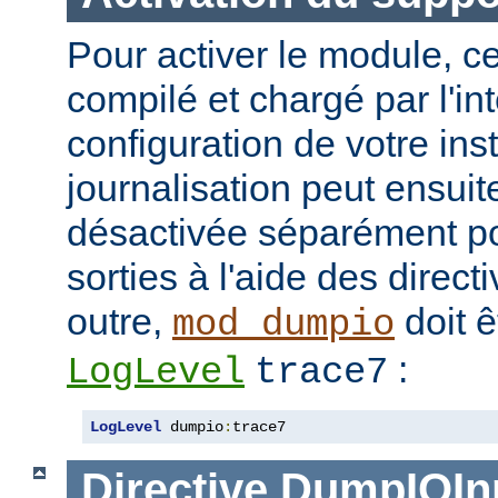
Pour activer le module, ce
compilé et chargé par l'in
configuration de votre in
journalisation peut ensuit
désactivée séparément po
sorties à l'aide des direc
outre,
doit ê
mod_dumpio
:
LogLevel
trace7
LogLevel
 dumpio
:
trace7
Directive
DumpIOIn