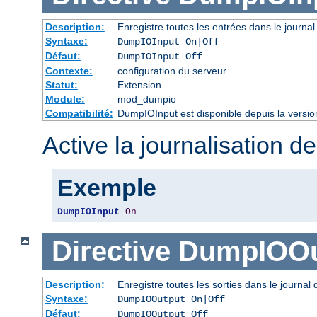
Description:
Enregistre toutes les entrées dans le journal
Syntaxe:
DumpIOInput On|Off
Défaut:
DumpIOInput Off
Contexte:
configuration du serveur
Statut:
Extension
Module:
mod_dumpio
Compatibilité:
DumpIOInput est disponible depuis la versio
Active la journalisation de
Exemple
DumpIOInput
On
Directive
DumpIOOu
Description:
Enregistre toutes les sorties dans le journal
Syntaxe:
DumpIOOutput On|Off
Défaut:
DumpIOOutput Off