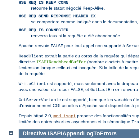
HSE_REQ_IS_KEEP_CONN
retourne le statut négocié Keep-Alive.
HSE_REQ_SEND_RESPONSE_HEADER_EX
se comportera comme indiqué dans le documentation,
HSE_REQ_IS_CONNECTED
renverra faux si la requête a été abandonnée.
Apache renvoie
pour tout appel non supporté à
FALSE
Serve
extrait la partie du corps de la requête qui dépass
ReadClient
directive
(nombre d'octets à mettre 
ISAPIReadAheadBuffer
l'extension lorsque celle-ci est invoquée. Si la taille de la re
de la requête.
est supporté, mais seulement avec le drapea
WriteClient
avec une valeur de retour
, et
renverra 
FALSE
GetLastError
est supporté, bien que les variables ét
GetServerVariable
d'environnement CGI usuelles d'Apache sont disponibles à pa
Depuis httpd 2.0,
propose des fonctionnalités supp
mod_isapi
limitée des entrées/sorties asynchrones et la sémantique
Tra
Directive
ISAPIAppendLogToErrors