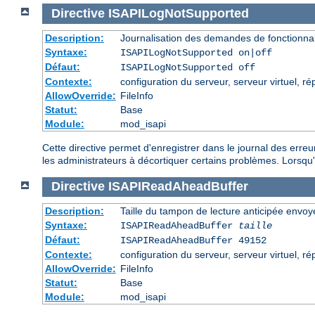
Directive
ISAPILogNotSupported
Description:
Journalisation des demandes de fonctionnal
Syntaxe:
ISAPILogNotSupported on|off
Défaut:
ISAPILogNotSupported off
Contexte:
configuration du serveur, serveur virtuel, ré
AllowOverride:
FileInfo
Statut:
Base
Module:
mod_isapi
Cette directive permet d'enregistrer dans le journal des erre
les administrateurs à décortiquer certains problèmes. Lorsqu'el
Directive
ISAPIReadAheadBuffer
Description:
Taille du tampon de lecture anticipée envo
Syntaxe:
ISAPIReadAheadBuffer
taille
Défaut:
ISAPIReadAheadBuffer 49152
Contexte:
configuration du serveur, serveur virtuel, ré
AllowOverride:
FileInfo
Statut:
Base
Module:
mod_isapi