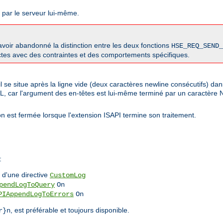
s par le serveur lui-même.
oir abandonné la distinction entre les deux fonctions
HSE_REQ_SEND_
nctes avec des contraintes et des comportements spécifiques.
l se situe après la ligne vide (deux caractères newline consécutifs) da
LL, car l'argument des en-têtes est lui-même terminé par un caractère
n est fermée lorsque l'extension ISAPI termine son traitement.
:
d'une directive
CustomLog
pendLogToQuery
On
PIAppendLogToErrors
On
, est préférable et toujours disponible.
r}n