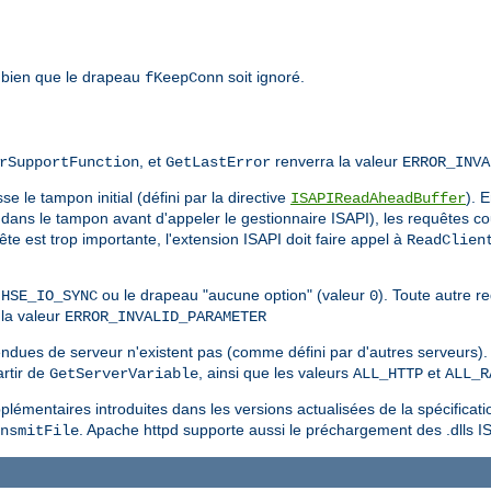
 bien que le drapeau
soit ignoré.
fKeepConn
, et
renverra la valeur
rSupportFunction
GetLastError
ERROR_INVA
e le tampon initial (défini par la directive
). 
ISAPIReadAheadBuffer
dans le tampon avant d'appeler le gestionnaire ISAPI), les requêtes co
quête est trop importante, l'extension ISAPI doit faire appel à
ReadClien
u
ou le drapeau "aucune option" (valeur
). Toute autre 
HSE_IO_SYNC
0
la valeur
ERROR_INVALID_PARAMETER
endues de serveur n'existent pas (comme défini par d'autres serveurs). 
rtir de
, ainsi que les valeurs
et
GetServerVariable
ALL_HTTP
ALL_R
lémentaires introduites dans les versions actualisées de la spécificati
. Apache httpd supporte aussi le préchargement des .dlls I
nsmitFile