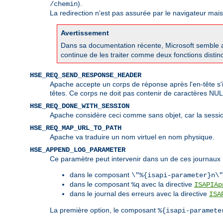
).
/chemin
La redirection n'est pas assurée par le navigateur mai
Avertissement
Dans sa documentation récente, Microsoft semble av
continue de les traiter comme deux fonctions disti
HSE_REQ_SEND_RESPONSE_HEADER
Apache accepte un corps de réponse après l'en-tête s'i
têtes. Ce corps ne doit pas contenir de caractères NU
HSE_REQ_DONE_WITH_SESSION
Apache considère ceci comme sans objet, car la sessio
HSE_REQ_MAP_URL_TO_PATH
Apache va traduire un nom virtuel en nom physique.
HSE_APPEND_LOG_PARAMETER
Ce paramètre peut intervenir dans un de ces journaux 
dans le composant
\"%{isapi-parameter}n\"
dans le composant
avec la directive
%q
ISAPIAp
dans le journal des erreurs avec la directive
ISA
La première option, le composant
%{isapi-paramete