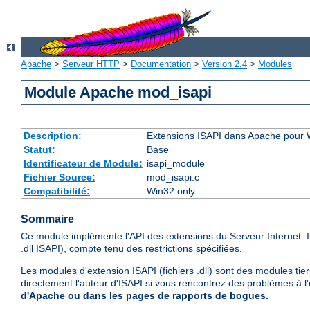
Apache
>
Serveur HTTP
>
Documentation
>
Version 2.4
>
Modules
Module Apache mod_isapi
Description:
Extensions ISAPI dans Apache pour
Statut:
Base
Identificateur de Module:
isapi_module
Fichier Source:
mod_isapi.c
Compatibilité:
Win32 only
Sommaire
Ce module implémente l'API des extensions du Serveur Internet. 
.dll ISAPI), compte tenu des restrictions spécifiées.
Les modules d'extension ISAPI (fichiers .dll) sont des modules tie
directement l'auteur d'ISAPI si vous rencontrez des problèmes à l
d'Apache ou dans les pages de rapports de bogues.