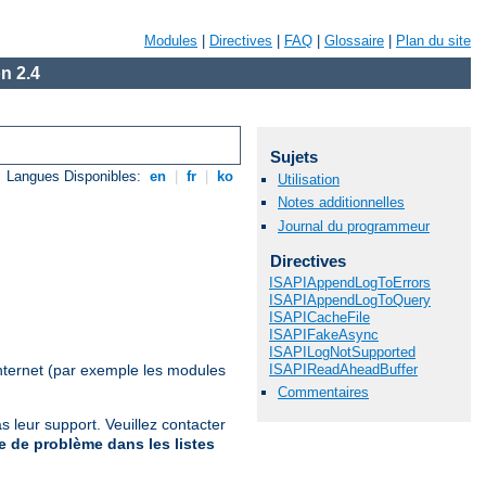
Modules
|
Directives
|
FAQ
|
Glossaire
|
Plan du site
n 2.4
Sujets
Langues Disponibles:
en
|
fr
|
ko
Utilisation
Notes additionnelles
Journal du programmeur
Directives
ISAPIAppendLogToErrors
ISAPIAppendLogToQuery
ISAPICacheFile
ISAPIFakeAsync
ISAPILogNotSupported
ISAPIReadAheadBuffer
nternet (par exemple les modules
Commentaires
 leur support. Veuillez contacter
 de problème dans les listes