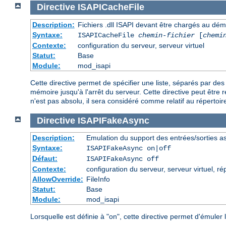
Directive
ISAPICacheFile
Description:
Fichiers .dll ISAPI devant être chargés au dé
Syntaxe:
ISAPICacheFile
chemin-fichier
[
chemi
Contexte:
configuration du serveur, serveur virtuel
Statut:
Base
Module:
mod_isapi
Cette directive permet de spécifier une liste, séparés par d
mémoire jusqu'à l'arrêt du serveur. Cette directive peut être r
n'est pas absolu, il sera considéré comme relatif au répertoire
Directive
ISAPIFakeAsync
Description:
Emulation du support des entrées/sorties a
Syntaxe:
ISAPIFakeAsync on|off
Défaut:
ISAPIFakeAsync off
Contexte:
configuration du serveur, serveur virtuel, ré
AllowOverride:
FileInfo
Statut:
Base
Module:
mod_isapi
Lorsquelle est définie à "on", cette directive permet d'émule