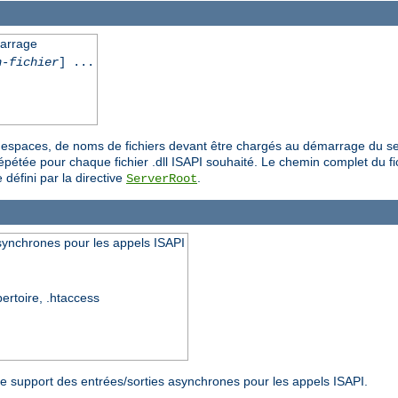
marrage
n-fichier
] ...
es espaces, de noms de fichiers devant être chargés au démarrage du se
épétée pour chaque fichier .dll ISAPI souhaité. Le chemin complet du fich
 défini par la directive
.
ServerRoot
synchrones pour les appels ISAPI
pertoire, .htaccess
r le support des entrées/sorties asynchrones pour les appels ISAPI.