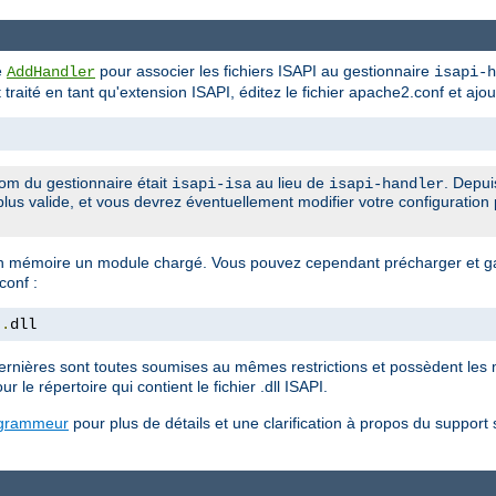
ve
pour associer les fichiers ISAPI au gestionnaire
AddHandler
isapi-h
it traité en tant qu'extension ISAPI, éditez le fichier apache2.conf et ajou
om du gestionnaire était
au lieu de
. Depui
isapi-isa
isapi-handler
plus valide, et vous devrez éventuellement modifier votre configuration 
 mémoire un module chargé. Vous pouvez cependant précharger et ga
conf :
t
.
dll
rnières sont toutes soumises au mêmes restrictions et possèdent les 
ur le répertoire qui contient le fichier .dll ISAPI.
ogrammeur
pour plus de détails et une clarification à propos du support 