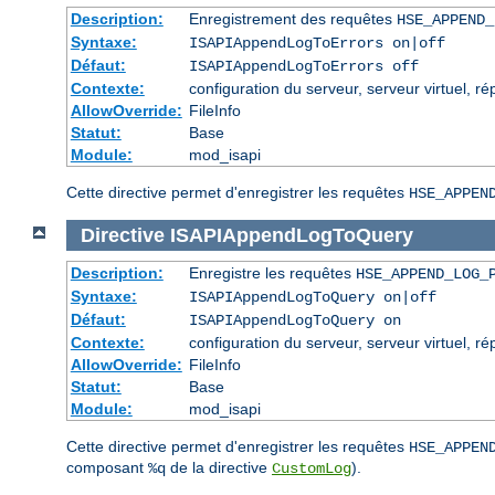
Description:
Enregistrement des requêtes
HSE_APPEND_
Syntaxe:
ISAPIAppendLogToErrors on|off
Défaut:
ISAPIAppendLogToErrors off
Contexte:
configuration du serveur, serveur virtuel, ré
AllowOverride:
FileInfo
Statut:
Base
Module:
mod_isapi
Cette directive permet d'enregistrer les requêtes
HSE_APPEN
Directive
ISAPIAppendLogToQuery
Description:
Enregistre les requêtes
HSE_APPEND_LOG_
Syntaxe:
ISAPIAppendLogToQuery on|off
Défaut:
ISAPIAppendLogToQuery on
Contexte:
configuration du serveur, serveur virtuel, ré
AllowOverride:
FileInfo
Statut:
Base
Module:
mod_isapi
Cette directive permet d'enregistrer les requêtes
HSE_APPEN
composant
de la directive
).
%q
CustomLog