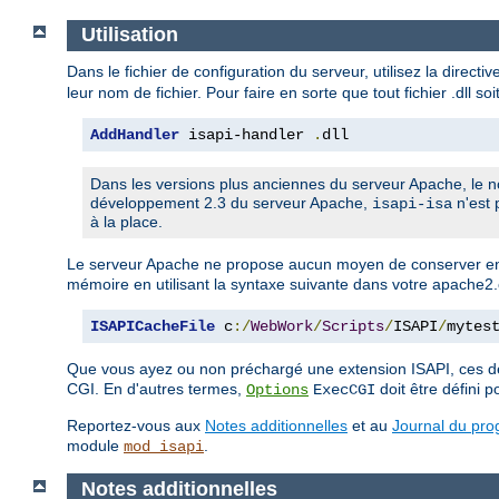
Utilisation
Dans le fichier de configuration du serveur, utilisez la directi
leur nom de fichier. Pour faire en sorte que tout fichier .dll so
AddHandler
 isapi-handler 
.
dll
Dans les versions plus anciennes du serveur Apache, le n
développement 2.3 du serveur Apache,
n'est 
isapi-isa
à la place.
Le serveur Apache ne propose aucun moyen de conserver en
mémoire en utilisant la syntaxe suivante dans votre apache2.
ISAPICacheFile
 c
:/
WebWork
/
Scripts
/
ISAPI
/
mytes
Que vous ayez ou non préchargé une extension ISAPI, ces de
CGI. En d'autres termes,
doit être défini po
Options
ExecCGI
Reportez-vous aux
Notes additionnelles
et au
Journal du pr
module
.
mod_isapi
Notes additionnelles