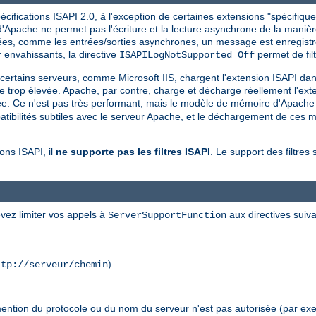
ifications ISAPI 2.0, à l'exception de certaines extensions "spécifiques
Apache ne permet pas l'écriture et la lecture asynchrone de la manière 
rtées, comme les entrées/sorties asynchrones, un message est enregistré
nvahissants, la directive
permet de filt
ISAPILogNotSupported Off
, certains serveurs, comme Microsoft IIS, chargent l'extension ISAPI da
ne trop élevée. Apache, par contre, charge et décharge réellement l'exte
ée. Ce n'est pas très performant, mais le modèle de mémoire d'Apache f
bilités subtiles avec le serveur Apache, et le déchargement de ces mo
ons ISAPI, il
ne supporte pas les filtres ISAPI
. Le support des filtres 
vez limiter vos appels à
aux directives suiva
ServerSupportFunction
).
ttp://serveur/chemin
mention du protocole ou du nom du serveur n'est pas autorisée (par exe