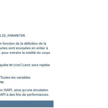
.
LID_PARAMETER
En fonction de la définition de la
urtes sont envoyées en entier à
pour extraire la totalité du corps
t
requête
sera rejetée
WriteClient
Toutes les variables
.
AW
on ISAPI, ainsi qu'une émulation
SAPI à des fins de performances.