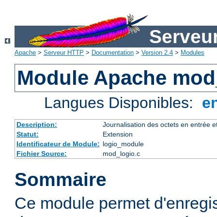
Serveu
Apache
>
Serveur HTTP
>
Documentation
>
Version 2.4
>
Modules
Module Apache mod
Langues Disponibles:
e
Description:
Journalisation des octets en entrée e
Statut:
Extension
Identificateur de Module:
logio_module
Fichier Source:
mod_logio.c
Sommaire
Ce module permet d'enregis