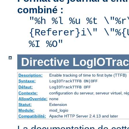
combiné :
"%h %l %u %t \"%r
{Referer}i\" \"%{
%I %O"
Directive
LogIOTra
Description:
Enable tracking of time to first byte (TTFB)
Syntaxe:
LogIOTrackTTFB ON|OFF
Défaut:
LogIOTrackTTFB OFF
Contexte:
configuration du serveur, serveur virtuel, ré
AllowOverride:
none
Statut:
Extension
Module:
mod_logio
Compatibilité:
Apache HTTP Server 2.4.13 and later