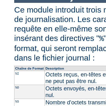
Ce module introduit trois 
de journalisation. Les car
requête en elle-même son
insérant des directives "
%
format, qui seront rempl
dans le fichier journal :
Chaîne de Format
Description
Octets reçus, en-têtes e
%I
ne peut pas être nul.
Octets envoyés, en-têtes
%O
nul.
Nombre d'octets transmi
%S