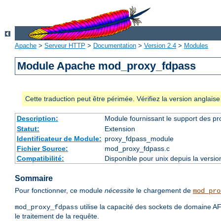
Apache
>
Serveur HTTP
>
Documentation
>
Version 2.4
>
Modules
Module Apache mod_proxy_fdpass
Cette traduction peut être périmée. Vérifiez la version anglai
Description:
Module fournissant le support des p
Statut:
Extension
Identificateur de Module:
proxy_fdpass_module
Fichier Source:
mod_proxy_fdpass.c
Compatibilité:
Disponible pour unix depuis la versi
Sommaire
Pour fonctionner, ce module
nécessite
le chargement de
mod_pro
utilise la capacité des sockets de domaine 
mod_proxy_fdpass
le traitement de la requête.