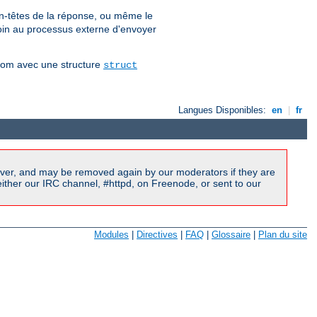
n-têtes de la réponse, ou même le
 soin au processus externe d'envoyer
vfrom avec une structure
struct
Langues Disponibles:
en
|
fr
ver, and may be removed again by our moderators if they are
ither our IRC channel, #httpd, on Freenode, or sent to our
Modules
|
Directives
|
FAQ
|
Glossaire
|
Plan du site