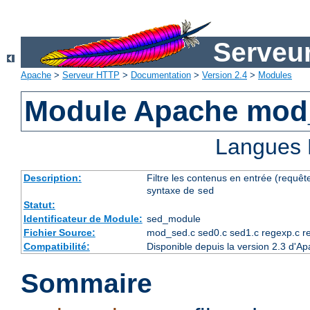
Serveu
Apache
>
Serveur HTTP
>
Documentation
>
Version 2.4
>
Modules
Module Apache mod
Langues 
Description:
Filtre les contenus en entrée (requête
syntaxe de
sed
Statut:
Identificateur de Module:
sed_module
Fichier Source:
mod_sed.c sed0.c sed1.c regexp.c r
Compatibilité:
Disponible depuis la version 2.3 d'A
Sommaire