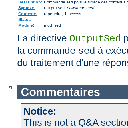
Description:
Commande sed pour le filtrage des contenus 
Syntaxe:
OutputSed
commande-sed
Contexte:
répertoire, .htaccess
Statut:
Module:
mod_sed
La directive
p
OutputSed
la commande
à exécu
sed
du traitement d'une répon
Commentaires
Notice:
This is not a Q&A sect