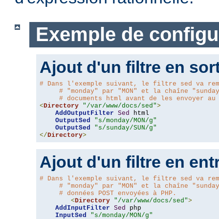
Exemple de configu
Ajout d'un filtre en sor
# Dans l'exemple suivant, le filtre sed va re
# "monday" par "MON" et la chaîne "sunda
# documents html avant de les envoyer au
<
Directory
"/var/www/docs/sed"
>
AddOutputFilter
Sed
 html 

OutputSed
"s/monday/MON/g"
OutputSed
"s/sunday/SUN/g"
</
Directory
>
Ajout d'un filtre en ent
# Dans l'exemple suivant, le filtre sed va re
# "monday" par "MON" et la chaîne "sunda
# données POST envoyées à PHP.
<
Directory
"/var/www/docs/sed"
>
AddInputFilter
Sed
 php 

InputSed
"s/monday/MON/g"