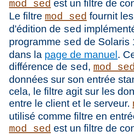
est un filtre de co
mod_sed
Le filtre
fournit l
mod_sed
d'édition de
implémenté
sed
programme
de Solaris
sed
dans la
page de manuel
. C
différence de
,
sed
mod_se
données sur son entrée stan
cela, le filtre agit sur les
entre le client et le serveur.
utilisé comme filtre en entré
est un filtre de co
mod_sed