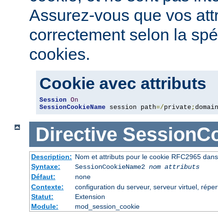
Assurez-vous que vos attri
correctement selon la spé
cookies.
Cookie avec attributs
Session
On
SessionCookieName
 session path
=/
private
;
domai
Directive
SessionC
Description:
Nom et attributs pour le cookie RFC2965 dans 
Syntaxe:
SessionCookieName2
nom
attributs
Défaut:
none
Contexte:
configuration du serveur, serveur virtuel, réper
Statut:
Extension
Module:
mod_session_cookie