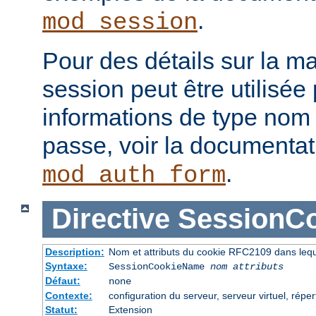
.
mod_session
Pour des détails sur la m
session peut être utilisée
informations de type nom 
passe, voir la documenta
.
mod_auth_form
Directive
SessionC
Description:
Nom et attributs du cookie RFC2109 dans leque
Syntaxe:
SessionCookieName
nom
attributs
Défaut:
none
Contexte:
configuration du serveur, serveur virtuel, réper
Statut:
Extension