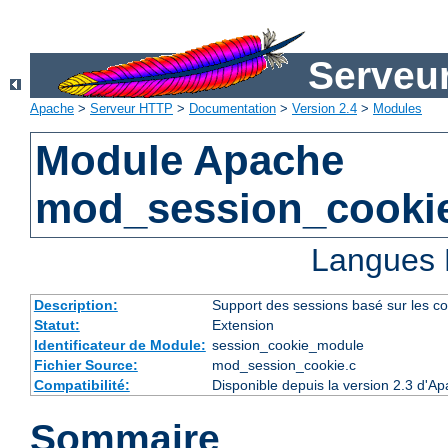
Serveu
Apache
>
Serveur HTTP
>
Documentation
>
Version 2.4
>
Modules
Module Apache
mod_session_cooki
Langues 
Description:
Support des sessions basé sur les co
Statut:
Extension
Identificateur de Module:
session_cookie_module
Fichier Source:
mod_session_cookie.c
Compatibilité:
Disponible depuis la version 2.3 d'A
Sommaire