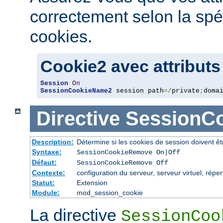
correctement selon la spé
cookies.
Cookie2 avec attributs
Session
On
SessionCookieName2
 session path
=/
private
;
doma
Directive
SessionC
Description:
Détermine si les cookies de session doivent ê
Syntaxe:
SessionCookieRemove On|Off
Défaut:
SessionCookieRemove Off
Contexte:
configuration du serveur, serveur virtuel, réper
Statut:
Extension
Module:
mod_session_cookie
La directive
SessionCoo