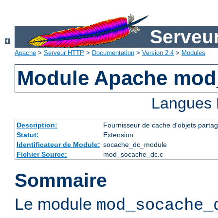
Serveu
Apache
>
Serveur HTTP
>
Documentation
>
Version 2.4
>
Modules
Module Apache mod
Langues 
Description:
Fournisseur de cache d'objets partag
Statut:
Extension
Identificateur de Module:
socache_dc_module
Fichier Source:
mod_socache_dc.c
Sommaire
Le module
mod_socache_