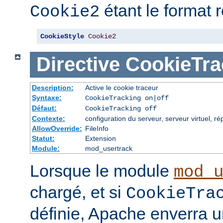
étant le format
Cookie2
CookieStyle
Cookie2
Directive
CookieTra
Description:
Active le cookie traceur
Syntaxe:
CookieTracking on|off
Défaut:
CookieTracking off
Contexte:
configuration du serveur, serveur virtuel, ré
AllowOverride:
FileInfo
Statut:
Extension
Module:
mod_usertrack
Lorsque le module
mod_
chargé, et si
CookieTra
définie, Apache enverra u