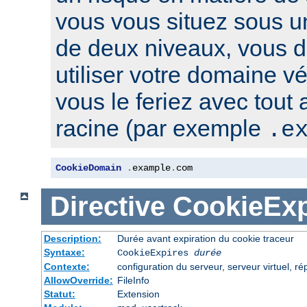
vous vous situez sous u
de deux niveaux, vous 
utiliser votre domaine v
vous le feriez avec tout
racine (par exemple
.e
CookieDomain
.
example
.
com
Directive
CookieExp
Description:
Durée avant expiration du cookie traceur
Syntaxe:
CookieExpires
durée
Contexte:
configuration du serveur, serveur virtuel, ré
AllowOverride:
FileInfo
Statut:
Extension