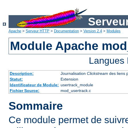
Serveu
Apache
>
Serveur HTTP
>
Documentation
>
Version 2.4
>
Modules
Module Apache mod
Langues 
Description:
Journalisation
Clickstream
des liens p
Statut:
Extension
Identificateur de Module:
usertrack_module
Fichier Source:
mod_usertrack.c
Sommaire
Ce module permet de suivre