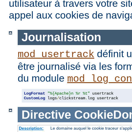
utilisateur à travers votre s
appel aux cookies de naviga
Journalisation
définit 
mod_usertrack
être journalisé via les fo
du module
mod_log_con
LogFormat
"%{Apache}n %r %t"
CustomLog
 logs
/
clickstream
.
log usertrack
Directive
CookieDo
Description:
Le domaine auquel le cookie traceur s'appl