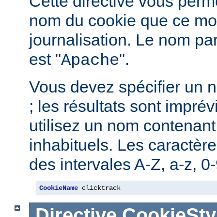
Cette directive vous perme
nom du cookie que ce mod
journalisation. Le nom pa
est "
".
Apache
Vous devez spécifier un 
; les résultats sont imprév
utilisez un nom contenant
inhabituels. Les caractère
des intervales A-Z, a-z, 0-9
CookieName
 clicktrack
Directive
CookieSty