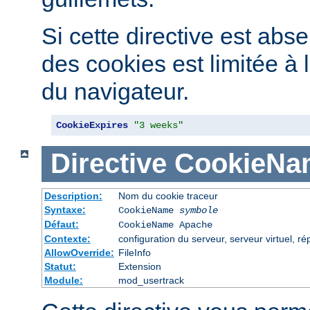
Si cette directive est abse
des cookies est limitée à 
du navigateur.
CookieExpires
"3 weeks"
Directive
CookieNa
Description:
Nom du cookie traceur
Syntaxe:
CookieName
symbole
Défaut:
CookieName Apache
Contexte:
configuration du serveur, serveur virtuel, ré
AllowOverride:
FileInfo
Statut:
Extension
Module:
mod_usertrack