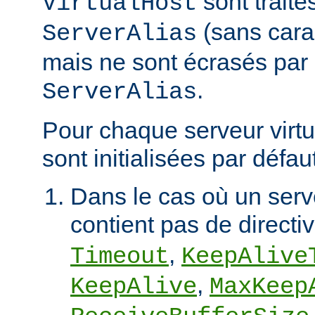
sont trait
VirtualHost
(sans cara
ServerAlias
mais ne sont écrasés par 
.
ServerAlias
Pour chaque serveur virtu
sont initialisées par défaut
Dans le cas où un serve
contient pas de directi
,
Timeout
KeepAlive
,
KeepAlive
MaxKeep