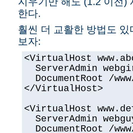
지우기만 해도 (1.2 이전
한다.
훨씬 더 교활한 방법도 있
보자:
<VirtualHost www.ab
ServerAdmin
webgi
DocumentRoot /www
</VirtualHost>
<VirtualHost www.de
ServerAdmin
webgu
DocumentRoot /www