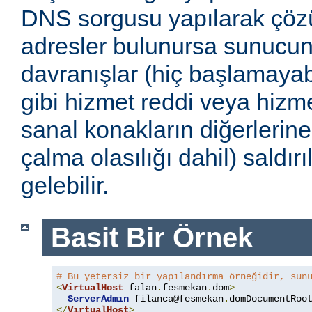
DNS sorgusu yapılarak çöz
adresler bulunursa sunucu
davranışlar (hiç başlamayabi
gibi hizmet reddi veya hizmet
sanal konakların diğerlerine
çalma olasılığı dahil) saldır
gelebilir.
Basit Bir Örnek
# Bu yetersiz bir yapılandırma örneğidir, sun
<
VirtualHost
 falan
.
fesmekan
.
dom
>
ServerAdmin
filanca@fesmekan
.
dom
DocumentRoo
</
VirtualHost
>