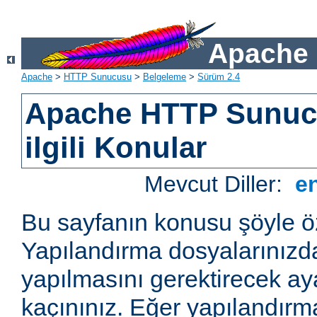
Apache 
Apache
>
HTTP Sunucusu
>
Belgeleme
>
Sürüm 2.4
Apache HTTP Sunucu
ilgili Konular
Mevcut Diller:
e
Bu sayfanın konusu şöyle öz
Yapılandırma dosyalarınızd
yapılmasını gerektirecek a
kaçınınız. Eğer yapılandırm