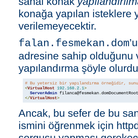
sanal konak
yapılandırıl
konağa yapılan isteklere 
verilemeyecektir.
’
falan.fesmekan.dom
adresine sahip olduğunu 
yapılandırma şöyle olurdu
# Bu yetersiz bir yapılandırma örneğidir, sun
<
VirtualHost
192.168
.
2.1
>
ServerAdmin
filanca@fesmekan
.
dom
DocumentRoo
</
VirtualHost
>
Ancak, bu sefer de bu sa
ismini öğrenmek için httpd
sorgusu yapması gerekece