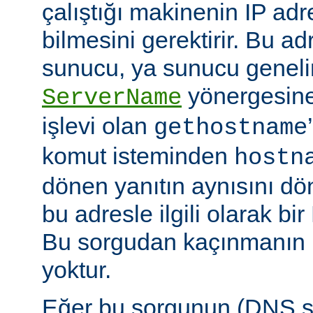
çalıştığı makinenin IP adre
bilmesini gerektirir. Bu ad
sunucu, ya sunucu geneli
yönergesine
ServerName
işlevi olan
gethostname
komut isteminden
hostn
dönen yanıtın aynısını dö
bu adresle ilgili olarak b
Bu sorgudan kaçınmanın h
yoktur.
Eğer bu sorgunun (DNS 