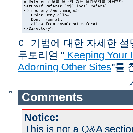
# Referer 정보를 보내지 않는 브라우저를 허용한다

SetEnvIf Referer "^$" local_referal

<Directory /web/images>

   Order Deny,Allow

   Deny from all

   Allow from env=local_referal

</Directory>
이 기법에 대한 자세한 설명은
투토리얼 "
Keeping Your 
Adorning Other Sites
"를
Comments
Notice:
This is not a Q&A sect