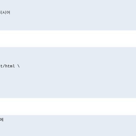
 지시어
xt/html \
)에
.