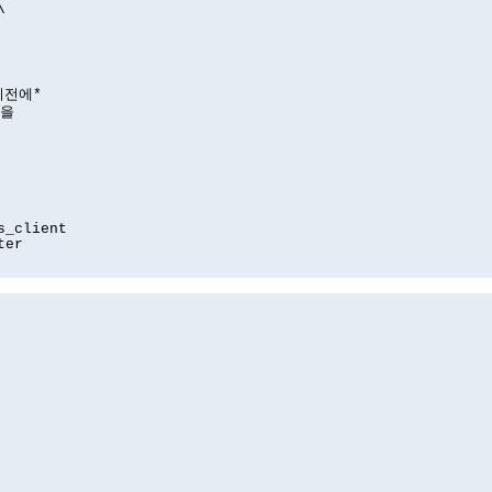
\
*이전에*
값을
s_client
ter