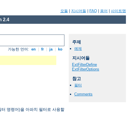
모듈
|
지시어들
|
FAQ
|
용어
|
사이트맵
 2.4
주제
예제
가능한 언어:
en
|
fr
|
ja
|
ko
지시어들
ExtFilterDefine
ExtFilterOptions
참고
필터
Comments
필터 명령어)을 아파치 필터로 사용할