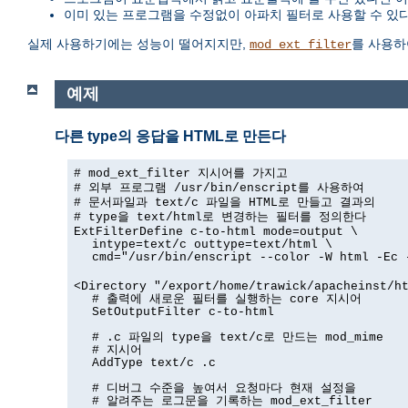
이미 있는 프로그램을 수정없이 아파치 필터로 사용할 수 있
실제 사용하기에는 성능이 떨어지지만,
를 사용하
mod_ext_filter
예제
다른 type의 응답을 HTML로 만든다
# mod_ext_filter 지시어를 가지고
# 외부 프로그램 /usr/bin/enscript를 사용하여
# 문서파일과 text/c 파일을 HTML로 만들고 결과의
# type을 text/html로 변경하는 필터를 정의한다
ExtFilterDefine c-to-html mode=output \
intype=text/c outtype=text/html \
cmd="/usr/bin/enscript --color -W html -Ec 
<Directory "/export/home/trawick/apacheinst/h
# 출력에 새로운 필터를 실행하는 core 지시어
SetOutputFilter c-to-html
# .c 파일의 type을 text/c로 만드는 mod_mime
# 지시어
AddType text/c .c
# 디버그 수준을 높여서 요청마다 현재 설정을
# 알려주는 로그문을 기록하는 mod_ext_filter