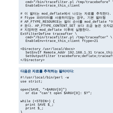
cmd="/bin/tracefilter.pl /tmp/tracebefore" 
EnableEnv=trace_this_client
# 이 필터는 mod_deflate에서 나오는 자료를 추적한다.
# ftype 파라미터를 사용하지않는 경우, 기본 필터형
# AP_FTYPE_RESOURCE는 필터 순서를 mod_deflate 
# 둔다. AP_FTYPE_CONTENT_SET 보다 조금 높은 숫자
# 지정하면 mod_deflate 이후에 실행한다.
ExtFilterDefine traceafter \
cmd="/bin/tracefilter.pl /tmp/traceafter" \
EnableEnv=trace_this_client ftype=21
<Directory /usr/local/docs>
SetEnvIf Remote_Addr 192.168.1.31 trace_thi
SetOutputFilter tracebefore;deflate;traceaf
</Directory>
다음은 자료를 추적하는 필터이다:
#!/usr/local/bin/perl -w
use strict;
open(SAVE, ">$ARGV[0]")
or die "can't open $ARGV[0]: $?";
while (<STDIN>) {
print SAVE $_;
print $_;
}