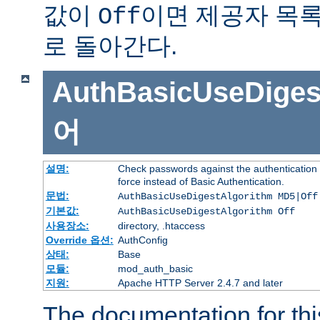
값이
이면 제공자 목
Off
로 돌아간다.
AuthBasicUseDiges
어
설명:
Check passwords against the authentication p
force instead of Basic Authentication.
문법:
AuthBasicUseDigestAlgorithm MD5|Off
기본값:
AuthBasicUseDigestAlgorithm Off
사용장소:
directory, .htaccess
Override 옵션:
AuthConfig
상태:
Base
모듈:
mod_auth_basic
지원:
Apache HTTP Server 2.4.7 and later
The documentation for thi