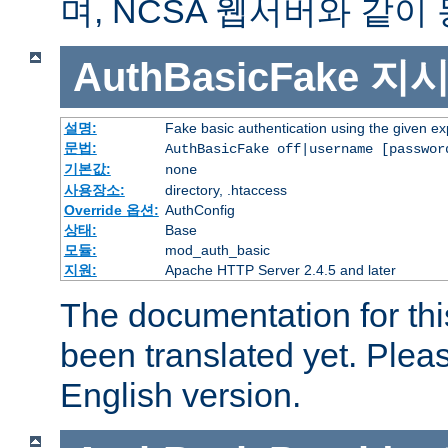
며, NCSA 웹서버와 같이
AuthBasicFake
지
설명:
Fake basic authentication using the given 
문법:
AuthBasicFake off|username [passwor
기본값:
none
사용장소:
directory, .htaccess
Override 옵션:
AuthConfig
상태:
Base
모듈:
mod_auth_basic
지원:
Apache HTTP Server 2.4.5 and later
The documentation for thi
been translated yet. Plea
English version.