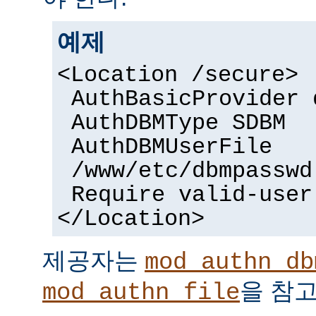
예제
<Location /secure>
AuthBasicProvider 
AuthDBMType SDBM
AuthDBMUserFile
/www/etc/dbmpasswd
Require valid-user
</Location>
제공자는
mod_authn_db
을 참고
mod_authn_file