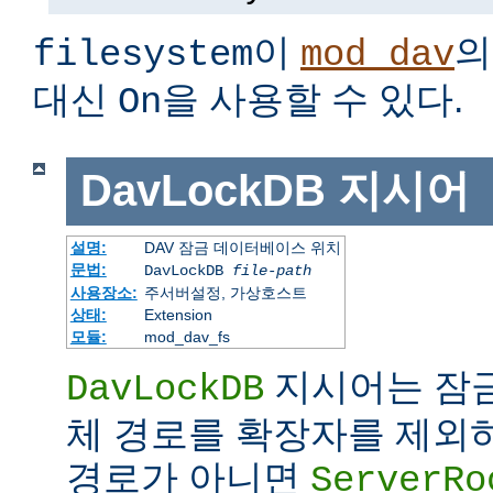
이
의
filesystem
mod_dav
대신
을 사용할 수 있다.
On
DavLockDB
지시어
설명:
DAV 잠금 데이터베이스 위치
문법:
DavLockDB
file-path
사용장소:
주서버설정, 가상호스트
상태:
Extension
모듈:
mod_dav_fs
지시어는 잠
DavLockDB
체 경로를 확장자를 제외
경로가 아니면
ServerRo