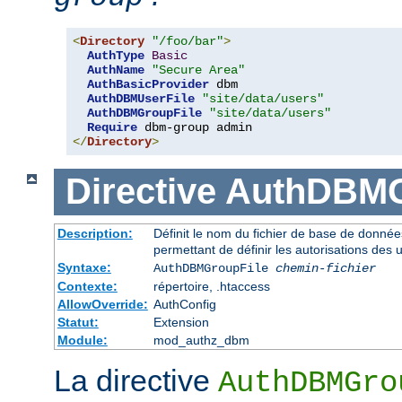
<
Directory
"/foo/bar"
>
AuthType
Basic
AuthName
"Secure Area"
AuthBasicProvider
 dbm 

AuthDBMUserFile
"site/data/users"
AuthDBMGroupFile
"site/data/users"
Require
</
Directory
>
Directive
AuthDBMG
Description:
Définit le nom du fichier de base de données
permettant de définir les autorisations des u
Syntaxe:
AuthDBMGroupFile
chemin-fichier
Contexte:
répertoire, .htaccess
AllowOverride:
AuthConfig
Statut:
Extension
Module:
mod_authz_dbm
La directive
AuthDBMGro