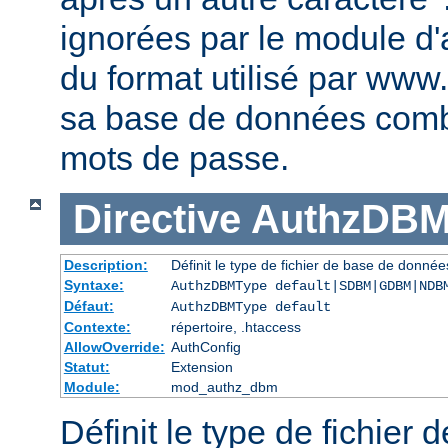
ignorées par le module d'au
du format utilisé par www
sa base de données comb
mots de passe.
Directive
AuthzDBM
Description:
Définit le type de fichier de base de données
Syntaxe:
AuthzDBMType default|SDBM|GDBM|NDB
Défaut:
AuthzDBMType default
Contexte:
répertoire, .htaccess
AllowOverride:
AuthConfig
Statut:
Extension
Module:
mod_authz_dbm
Définit le type de fichier