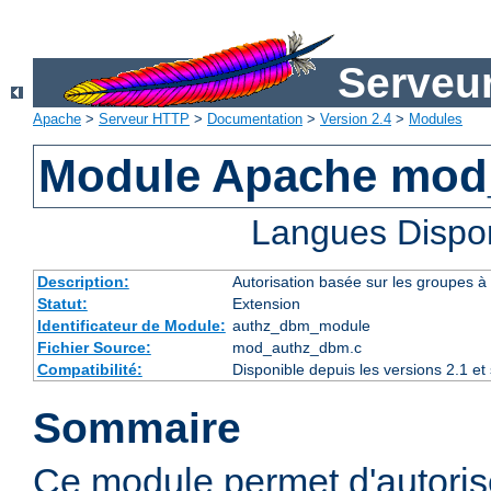
Serveu
Apache
>
Serveur HTTP
>
Documentation
>
Version 2.4
>
Modules
Module Apache mod
Langues Dispo
Description:
Autorisation basée sur les groupes à 
Statut:
Extension
Identificateur de Module:
authz_dbm_module
Fichier Source:
mod_authz_dbm.c
Compatibilité:
Disponible depuis les versions 2.1 e
Sommaire
Ce module permet d'autorise