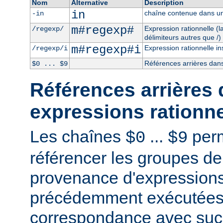
Nom
Alternative
Description
in
chaîne contenue dans un
-in
m#regexp#
Expression rationnelle (
/regexp/
délimiteurs autres que /)
m#regexp#i
Expression rationnelle in
/regexp/i
Références arrières dans
$0 ... $9
Références arrières 
expressions rationne
Les chaînes
...
perm
$0
$9
référencer les groupes de
provenance d'expressions
précédemment exécutées 
correspondance avec succ