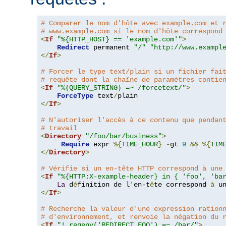
# Comparer le nom d'hôte avec example.com et 
# www.example.com si le nom d'hôte correspond
<
If
"%{HTTP_HOST} == 'example.com'"
>
Redirect
 permanent 
"/"
"http://www.exampl
</
If
>
# Forcer le type text/plain si un fichier fai
# requête dont la chaîne de paramètres contie
<
If
"%{QUERY_STRING} =~ /forcetext/"
>
ForceType
 text
/
</
If
>
# N'autoriser l'accès à ce contenu que pendan
# travail
<
Directory
"/foo/bar/business"
>
Require
 expr 
%{
TIME_HOUR
}
-
gt 
9
&&
%{
TIM
</
Directory
>
# Vérifie si un en-tête HTTP correspond à une
<
If
"%{HTTP:X-example-header} in { 'foo', 'ba
La
 d
é
finition de l
'
en-t
ê
te correspond 
à
 u
</
If
>
# Recherche la valeur d'une expression ration
# d'environnement, et renvoie la négation du 
<
If
"! reqenv('REDIRECT_FOO') =~ /bar/"
>