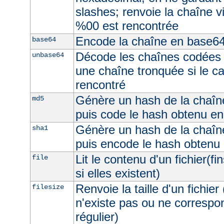
slashes; renvoie la chaîne v
%00 est rencontrée
Encode la chaîne en base6
base64
Décode les chaînes codées 
unbase64
une chaîne tronquée si le c
rencontré
Génère un hash de la chaîne
md5
puis code le hash obtenu e
Génère un hash de la chaîne
sha1
puis encode le hash obtenu
Lit le contenu d'un fichier(fi
file
si elles existent)
Renvoie la taille d'un fichier 
filesize
n'existe pas ou ne correspon
régulier)