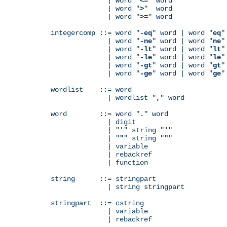
              | word "
<=
" word

              | word "
>
"  word

              | word "
>=
" word

integercomp ::= word "
-eq
" word | word "
eq
"
              | word "
-ne
" word | word "
ne
"
              | word "
-lt
" word | word "
lt
"
              | word "
-le
" word | word "
le
"
              | word "
-gt
" word | word "
gt
"
              | word "
-ge
" word | word "
ge
"
wordlist    ::= word

              | wordlist "
,
" word

word        ::= word "
.
" word

              | digit

              | "
'
" string "
'
"

              | "
"
" string "
"
"

              | variable

	      | rebackref

              | function

string      ::= stringpart

              | string stringpart

stringpart  ::= cstring

              | variable

	      | rebackref
