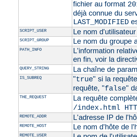
fichier au format
20
déjà connue du ser
es
LAST_MODIFIED
Le nom d'utilisateur 
SCRIPT_USER
Le nom du groupe au
SCRIPT_GROUP
L'information relat
PATH_INFO
en fin, voir la direct
La chaîne de param
QUERY_STRING
"
" si la requê
IS_SUBREQ
true
requête, "
" d
false
La requête complèt
THE_REQUEST
/index.html HT
L'adresse IP de l'hô
REMOTE_ADDR
Le nom d'hôte de l'h
REMOTE_HOST
Le nom de l'utilisate
REMOTE_USER