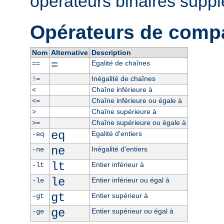
opérateurs binaires supp
Opérateurs de comp
Nom
Alternative
Description
=
Egalité de chaînes
==
Inégalité de chaînes
!=
Chaîne inférieure à
<
Chaîne inférieure ou égale à
<=
Chaîne supérieure à
>
Chaîne supérieure ou égale à
>=
eq
Egalité d'entiers
-eq
ne
Inégalité d'entiers
-ne
lt
Entier inférieur à
-lt
le
Entier inférieur ou égal à
-le
gt
Entier supérieur à
-gt
ge
Entier supérieur ou égal à
-ge