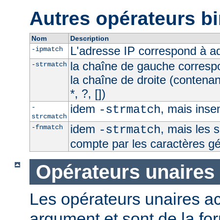
Autres opérateurs bi
Nom
Description
L'adresse IP correspond à 
-ipmatch
la chaîne de gauche corresp
-strmatch
la chaîne de droite (contena
*, ?, [])
idem
, mais inse
-
-strmatch
strcmatch
idem
, mais les 
-fnmatch
-strmatch
compte par les caractères g
Opérateurs unaires
Les opérateurs unaires a
argument et sont de la fo