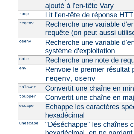
ajouté à l'en-tête Vary
Lit l'en-tête de réponse HT
resp
Recherche une variable d'e
reqenv
requête (on peut aussi utilis
Recherche une variable d'e
osenv
système d'exploitation
Recherche une note de req
note
Renvoie le premier résultat 
env
,
reqenv
osenv
Convertit une chaîne en mi
tolower
Convertit une chaîne en ma
toupper
Echappe les caractères spé
escape
hexadécimal
"Déséchappe" les chaînes 
unescape
hexadécimal, en ne gardant