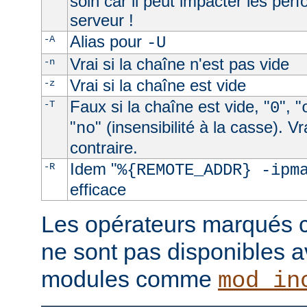
soin car il peut impacter les per
serveur !
Alias pour
-A
-U
Vrai si la chaîne n'est pas vide
-n
Vrai si la chaîne est vide
-z
Faux si la chaîne est vide, "
", "
-T
0
"
" (insensibilité à la casse). V
no
contraire.
Idem "
-R
%{REMOTE_ADDR} -ipm
efficace
Les opérateurs marqués c
ne sont pas disponibles a
modules comme
mod_in