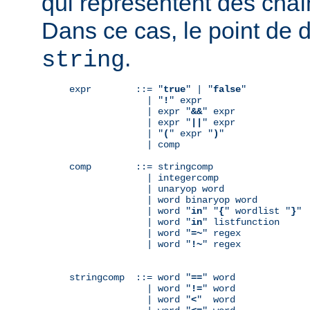
qui représentent des chaî
Dans ce cas, le point de 
.
string
expr        ::= "
true
" | "
false
"

              | "
!
" expr

              | expr "
&&
" expr

              | expr "
||
" expr

              | "
(
" expr "
)
"

              | comp

comp        ::= stringcomp

              | integercomp

              | unaryop word

              | word binaryop word

              | word "
in
" "
{
" wordlist "
}
"

              | word "
in
" listfunction

              | word "
=~
" regex

              | word "
!~
" regex

stringcomp  ::= word "
==
" word

              | word "
!=
" word

              | word "
<
"  word
