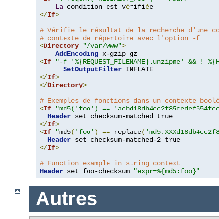
La
 condition est v
é
rifi
é
</
If
>
# Vérifie le résultat de la recherche d'une c
# contexte de répertoire avec l'option -f
<
Directory
"/var/www"
>
AddEncoding
<
If
"-f '%{REQUEST_FILENAME}.unzipme' && ! %{
SetOutputFilter
</
If
>
</
Directory
>
# Exemples de fonctions dans un contexte bool
<
If
"md5('foo') == 'acbd18db4cc2f85cedef654fc
Header
</
If
>
<
If
"
md5
(
'foo'
)
==
 replace
(
'md5:XXXd18db4cc2f
Header
</
If
>
# Function example in string context
Header
 set foo-checksum 
"expr=%{md5:foo}"
Autres