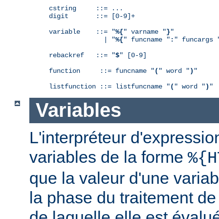
cstring     ::= ...

digit       ::= [0-9]+

variable    ::= "
%{
" varname "
}
"

              | "
%{
" funcname "
:
" funcargs 
rebackref   ::= "
$
" [0-9]

function     ::= funcname "
(
" word "
)
"

listfunction ::= listfuncname "
(
" word "
)
"
Variables
L'interpréteur d'expressio
variables de la forme
%{H
que la valeur d'une varia
la phase du traitement de
de laquelle elle est éval