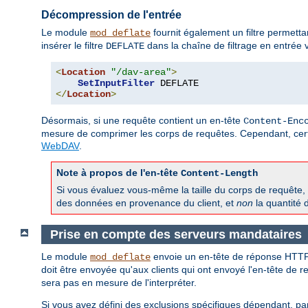
Décompression de l'entrée
Le module
fournit également un filtre permett
mod_deflate
insérer le filtre
dans la chaîne de filtrage en entrée v
DEFLATE
<
Location
"/dav-area"
>
SetInputFilter
</
Location
>
Désormais, si une requête contient un en-tête
Content-Enc
mesure de comprimer les corps de requêtes. Cependant, cert
WebDAV
.
Note à propos de l'en-tête
Content-Length
Si vous évaluez vous-même la taille du corps de requête,
des données en provenance du client, et
non
la quantité 
Prise en compte des serveurs mandataires
Le module
envoie un en-tête de réponse HTT
mod_deflate
doit être envoyée qu'aux clients qui ont envoyé l'en-tête de 
sera pas en mesure de l'interpréter.
Si vous avez défini des exclusions spécifiques dépendant, pa