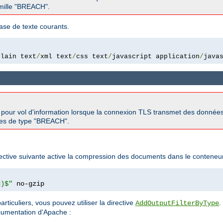
famille "BREACH".
ase de texte courants.
plain text
/
xml text
/
css text
/
javascript application
/
java
s pour vol d'information lorsque la connexion TLS transmet des donnée
aques de type "BREACH".
rective suivante active la compression des documents dans le conteneur 
g)$"
 no-gzip
rticuliers, vous pouvez utiliser la directive
.
AddOutputFilterByType
ocumentation d'Apache :