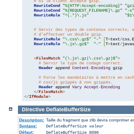
# si le client accepte gzip.
RewriteCond
"%{HTTP:Accept-encoding}"
"gz
RewriteCond
"%{REQUEST_FILENAME}\.gz"
"-s
RewriteRule
"^(.*)\.js"
"$1
# Servir des types de contenus corrects, 
# d'effectuer un double gzip.
RewriteRule
"\.css\.gz$"
"-"
[
T
=
text
/
css
,
RewriteRule
"\.js\.gz$"
"-"
[
T
=
text
/
java
<
FilesMatch
"(\.js\.gz|\.css\.gz)$"
>
# Servir le type de codage correct.
Header
 append 
Content
-
Encoding
 gzip

# Force les mandataires à mettre en cac
# css/js gzippés & non gzippés.
Header
 append 
Vary
Accept
-
Encoding
</
FilesMatch
>
</
IfModule
>
Directive
DeflateBufferSize
Description:
Taille du fragment que zlib devra comprimer en
Syntaxe:
DeflateBufferSize
valeur
Défaut:
DeflateBufferSize 8096