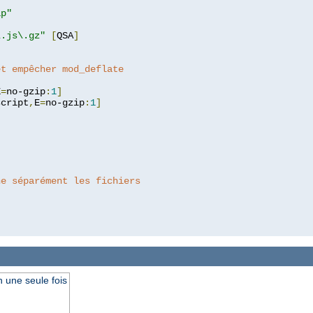
ip"
"
\.js\.gz"
[
QSA
]
et empêcher mod_deflate
E
=
no-gzip
:
1
]
script
,
E
=
no-gzip
:
1
]
he séparément les fichiers
 une seule fois