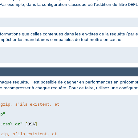
ar exemple, dans la configuration classique où l'addition du filtre
DEFL
nformations que celles contenues dans les en-têtes de la requête (par
empêcher les mandataires compatibles de tout mettre en cache.
que requête, il est possible de gagner en performances en précompre
 recompresser à chaque requête. Pour ce faire, utilisez une configurati
 gzip, s'ils existent, et
ip"
"
\.css\.gz"
[
QSA
]
gzip, s'ils existent, et