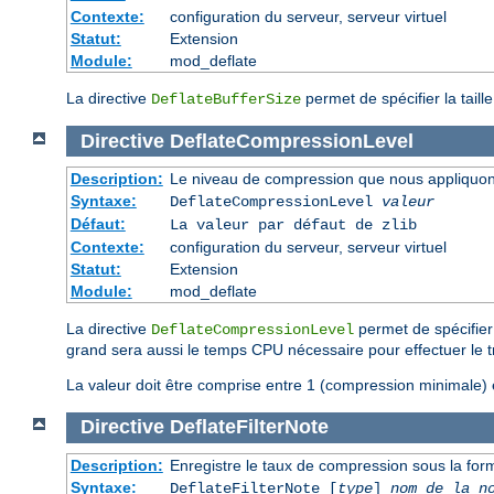
Contexte:
configuration du serveur, serveur virtuel
Statut:
Extension
Module:
mod_deflate
La directive
permet de spécifier la tail
DeflateBufferSize
Directive
DeflateCompressionLevel
Description:
Le niveau de compression que nous appliquons
Syntaxe:
DeflateCompressionLevel
valeur
Défaut:
La valeur par défaut de zlib
Contexte:
configuration du serveur, serveur virtuel
Statut:
Extension
Module:
mod_deflate
La directive
permet de spécifier 
DeflateCompressionLevel
grand sera aussi le temps CPU nécessaire pour effectuer le t
La valeur doit être comprise entre 1 (compression minimale)
Directive
DeflateFilterNote
Description:
Enregistre le taux de compression sous la form
Syntaxe:
DeflateFilterNote [
type
]
nom de la n