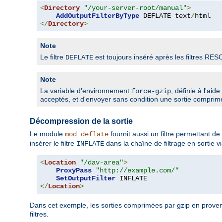
<
Directory
"/your-server-root/manual"
>
AddOutputFilterByType
 DEFLATE text
/
</
Directory
>
Note
Le filtre
est toujours inséré après les filtres RE
DEFLATE
Note
La variable d'environnement
, définie à l'aid
force-gzip
acceptés, et d'envoyer sans condition une sortie comprim
Décompression de la sortie
Le module
fournit aussi un filtre permettant 
mod_deflate
insérer le filtre
dans la chaîne de filtrage en sortie vi
INFLATE
<
Location
"/dav-area"
>
ProxyPass
"http://example.com/"
SetOutputFilter
</
Location
>
Dans cet exemple, les sorties comprimées par gzip en prove
filtres.