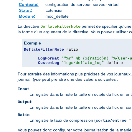
Contexte:
configuration du serveur, serveur virtuel
Statut:
Extension
Module:
mod_deflate
La directive
permet de spécifier qu'une
DeflateFilterNote
la forme d'un argument de la directive. Vous pouvez utiliser c
Exemple
DeflateFilterNote
 ratio

LogFormat
'"%r" %b (%{ratio}n) "%{User-
CustomLog
"logs/deflate_log"
 deflate
Pour extraire des informations plus précises de vos journaux,
journal.
type
peut prendre une des valeurs suivantes :
Input
Enregistre dans la note la taille en octets du flux en entr
Output
Enregistre dans la note la taille en octets du flux en sorti
Ratio
Enregistre le taux de compression (
sortie/entrée *
Vous pouvez donc configurer votre journalisation de la manièr