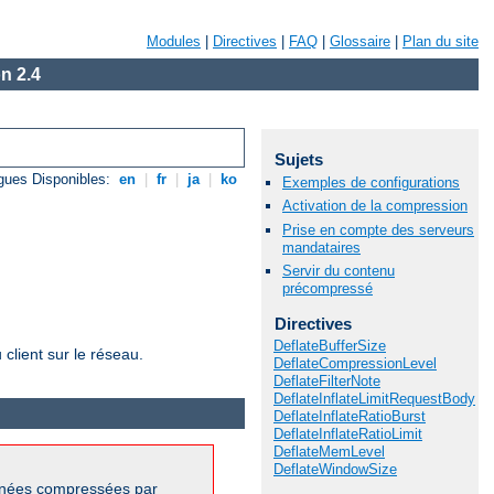
Modules
|
Directives
|
FAQ
|
Glossaire
|
Plan du site
n 2.4
Sujets
gues Disponibles:
en
|
fr
|
ja
|
ko
Exemples de configurations
Activation de la compression
Prise en compte des serveurs
mandataires
Servir du contenu
précompressé
Directives
DeflateBufferSize
client sur le réseau.
DeflateCompressionLevel
DeflateFilterNote
DeflateInflateLimitRequestBody
DeflateInflateRatioBurst
DeflateInflateRatioLimit
DeflateMemLevel
DeflateWindowSize
onnées compressées par