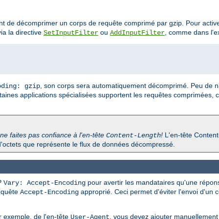
ant de décomprimer un corps de requête comprimé par gzip. Pour activer
ia la directive
ou
, comme dans l'e
SetInputFilter
AddInputFilter
, son corps sera automatiquement décomprimé. Peu de na
oding: gzip
aines applications spécialisées supportent les requêtes comprimées, 
ne faites pas confiance à l'en-tête
!
L'en-tête Content
Content-Length
d'octets que représente le flux de données décompressé.
P
pour avertir les mandataires qu'une répon
Vary: Accept-Encoding
requête
approprié. Ceci permet d'éviter l'envoi d'un 
Accept-Encoding
r exemple, de l'en-tête
, vous devez ajouter manuellement
User-Agent