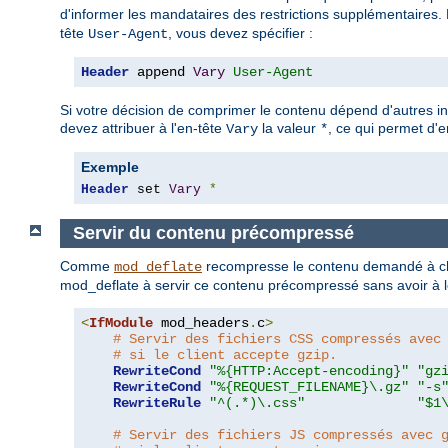
d'informer les mandataires des restrictions supplémentaires. P
tête
, vous devez spécifier :
User-Agent
Header
 append 
Vary
User-Agent
Si votre décision de comprimer le contenu dépend d'autres i
devez attribuer à l'en-tête
la valeur
, ce qui permet d'
Vary
*
Exemple
Header
 set 
Vary
*
Servir du contenu précompressé
Comme
recompresse le contenu demandé à cha
mod_deflate
mod_deflate à servir ce contenu précompressé sans avoir à le
<
IfModule
 mod_headers
.
c
>
# Servir des fichiers CSS compressés avec
# si le client accepte gzip.
RewriteCond
"%{HTTP:Accept-encoding}"
"gz
RewriteCond
"%{REQUEST_FILENAME}\.gz"
"-s
RewriteRule
"^(.*)\.css"
"$1
# Servir des fichiers JS compressés avec 