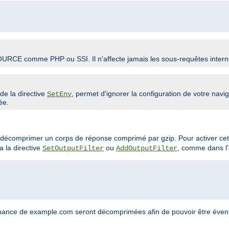
SOURCE comme PHP ou SSI. Il n'affecte jamais les sous-requêtes intern
e de la directive
, permet d'ignorer la configuration de votre nav
SetEnv
ée.
de décomprimer un corps de réponse comprimé par gzip. Pour activer cet
a la directive
ou
, comme dans l'
SetOutputFilter
AddOutputFilter
nance de example.com seront décomprimées afin de pouvoir être éventu