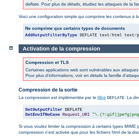
deflate. Pour plus de détails, étudiez les attaques de la 
Voici une configuration simple qui comprime les contenus à b
Ne comprime que certains types de documents
AddOutputFilterByType
 DEFLATE text
/
html text
/
Activation de la compression
Compression et TLS
Certaines applications web sont vulnérables aux attaque
Pour plus d'informations, voir en détails la famille d'att
Compression de la sortie
La compression est implémentée par le
filtre
. La di
DEFLATE
SetOutputFilter
SetEnvIfNoCase
Request_URI
"\.(?:gif|jpe?g|pn
Si vous voulez limiter la compression à certains types MIME pa
compression n'est activée que pour les fichiers html de la d