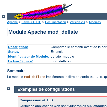
Apache
>
Serveur HTTP
>
Documentation
>
Version 2.4
>
Modules
Module Apache mod_deflate
Description:
Comprime le contenu avant de le servi
Statut:
Extension
Identificateur de Module:
deflate_module
Fichier Source:
mod_deflate.c
Sommaire
Le module
implémente le filtre de sortie
qu
mod_deflate
DEFLATE
Exemples de configurations
Compression et TLS
Certaines applications web sont vulnérables aux attaque