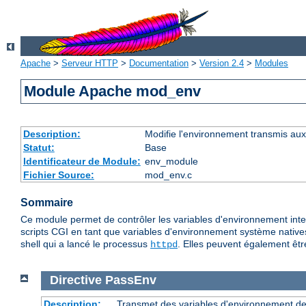
Apache
>
Serveur HTTP
>
Documentation
>
Version 2.4
>
Modules
Module Apache mod_env
Description:
Modifie l'environnement transmis aux
Statut:
Base
Identificateur de Module:
env_module
Fichier Source:
mod_env.c
Sommaire
Ce module permet de contrôler les variables d'environnement inte
scripts CGI en tant que variables d'environnement système native
shell qui a lancé le processus
. Elles peuvent également êtr
httpd
Directive
PassEnv
Description:
Transmet des variables d'environnement dep