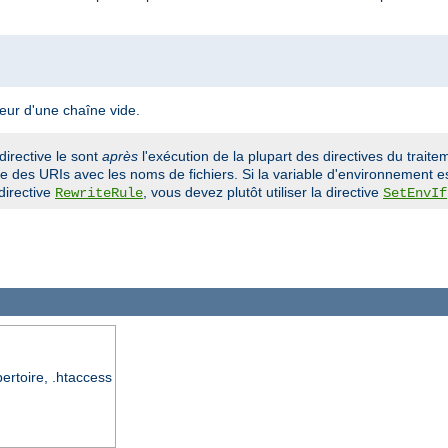
leur d'une chaîne vide.
directive le sont
après
l'exécution de la plupart des directives du traitem
 des URIs avec les noms de fichiers. Si la variable d'environnement es
directive
, vous devez plutôt utiliser la directive
RewriteRule
SetEnvIf
pertoire, .htaccess