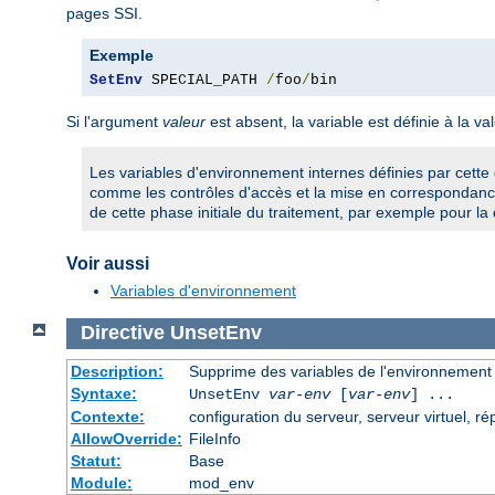
pages SSI.
Exemple
SetEnv
 SPECIAL_PATH 
/
foo
/
bin
Si l'argument
valeur
est absent, la variable est définie à la va
Les variables d'environnement internes définies par cette 
comme les contrôles d'accès et la mise en correspondance
de cette phase initiale du traitement, par exemple pour la 
Voir aussi
Variables d'environnement
Directive
UnsetEnv
Description:
Supprime des variables de l'environnement
Syntaxe:
UnsetEnv
var-env
[
var-env
] ...
Contexte:
configuration du serveur, serveur virtuel, ré
AllowOverride:
FileInfo
Statut:
Base
Module:
mod_env