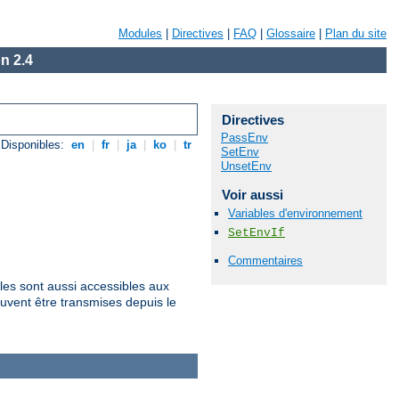
Modules
|
Directives
|
FAQ
|
Glossaire
|
Plan du site
n 2.4
Directives
PassEnv
Disponibles:
en
|
fr
|
ja
|
ko
|
tr
SetEnv
UnsetEnv
Voir aussi
Variables d'environnement
SetEnvIf
Commentaires
les sont aussi accessibles aux
uvent être transmises depuis le