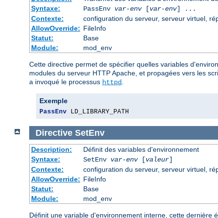
Syntaxe:
PassEnv
var-env
[
var-env
] ...
Contexte:
configuration du serveur, serveur virtuel, ré
AllowOverride:
FileInfo
Statut:
Base
Module:
mod_env
Cette directive permet de spécifier quelles variables d'envir
modules du serveur HTTP Apache, et propagées vers les script
a invoqué le processus
.
httpd
Exemple
PassEnv
 LD_LIBRARY_PATH
Directive
SetEnv
Description:
Définit des variables d'environnement
Syntaxe:
SetEnv
var-env
[
valeur
]
Contexte:
configuration du serveur, serveur virtuel, ré
AllowOverride:
FileInfo
Statut:
Base
Module:
mod_env
Définit une variable d'environnement interne, cette dernière