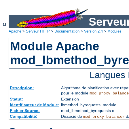
Serveu
Apache
>
Serveur HTTP
>
Documentation
>
Version 2.4
>
Modules
Module Apache
mod_lbmethod_byre
Langues 
Description:
Algorithme de planification avec répa
pour le module
mod_proxy_balance
Statut:
Extension
Identificateur de Module:
lbmethod_byrequests_module
Fichier Source:
mod_lbmethod_byrequests.c
Compatibilité:
Dissocié de
da
mod_proxy_balancer