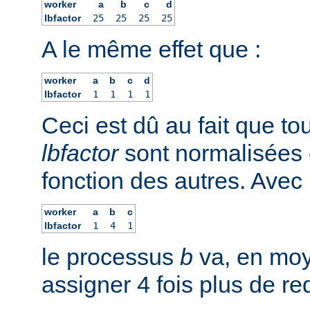
worker
a
b
c
d
lbfactor
25
25
25
25
A le même effet que :
worker
a
b
c
d
lbfactor
1
1
1
1
Ceci est dû au fait que to
lbfactor
sont normalisées 
fonction des autres. Avec 
worker
a
b
c
lbfactor
1
4
1
le processus
b
va, en moy
assigner 4 fois plus de r