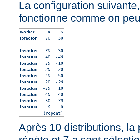
La configuration suivante
fonctionne comme on peut 
worker
a
b
lbfactor
70
30
lbstatus
-30
30
lbstatus
40
-40
lbstatus
10
-10
lbstatus
-20
20
lbstatus
-50
50
lbstatus
20
-20
lbstatus
-10
10
lbstatus
-40
40
lbstatus
30
-30
lbstatus
0
0
(repeat)
Après 10 distributions, la 
répète et 7
a
sont sélecti