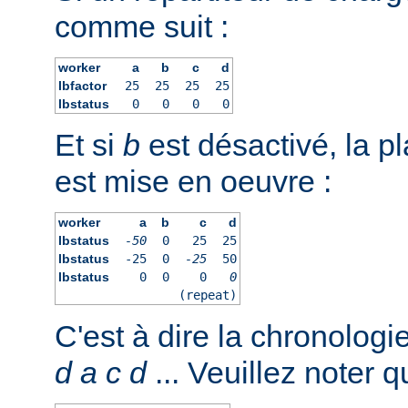
comme suit :
worker
a
b
c
d
lbfactor
25
25
25
25
lbstatus
0
0
0
0
Et si
b
est désactivé, la pl
est mise en oeuvre :
worker
a
b
c
d
lbstatus
-50
0
25
25
lbstatus
-25
0
-25
50
lbstatus
0
0
0
0
(repeat)
C'est à dire la chronologi
d
a
c
d
... Veuillez noter q