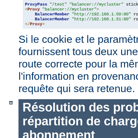
ProxyPass
"/test"
"balancer://mycluster"
 stic
<
Proxy
"balancer://mycluster"
>
BalancerMember
"http://192.168.1.50:80"
 r
BalancerMember
"http://192.168.1.51:80"
 r
</
Proxy
>
Si le cookie et le paramèt
fournissent tous deux une
route correcte pour la mê
l'information en provena
requête qui sera retenue.
Résolution des prob
répartition de charg
abonnement