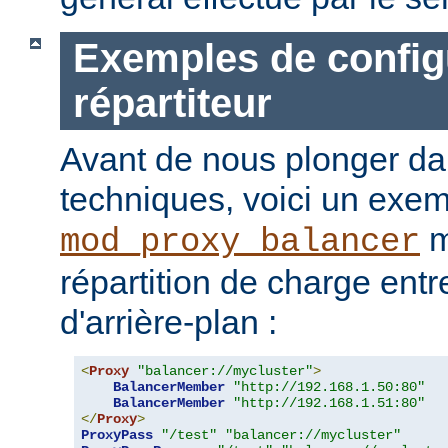
Exemples de config
répartiteur
Avant de nous plonger dan
techniques, voici un exemp
m
mod_proxy_balancer
répartition de charge ent
d'arrière-plan :
<
Proxy
"balancer://mycluster"
>
BalancerMember
"http://192.168.1.50:80"
BalancerMember
"http://192.168.1.51:80"
</
Proxy
>
ProxyPass
"/test"
"balancer://mycluster"