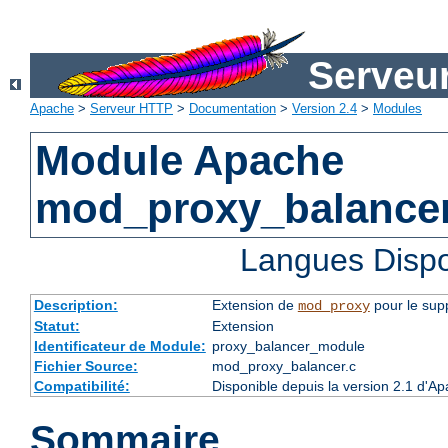
Serveu
Apache
>
Serveur HTTP
>
Documentation
>
Version 2.4
>
Modules
Module Apache
mod_proxy_balance
Langues Dispo
Description:
Extension de
pour le supp
mod_proxy
Statut:
Extension
Identificateur de Module:
proxy_balancer_module
Fichier Source:
mod_proxy_balancer.c
Compatibilité:
Disponible depuis la version 2.1 d'A
Sommaire