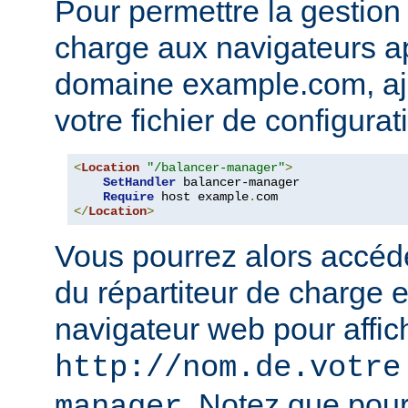
Pour permettre la gestion 
charge aux navigateurs a
domaine example.com, ajo
votre fichier de configura
<
Location
"/balancer-manager"
>
SetHandler
 balancer-manager

Require
 host example
.
</
Location
>
Vous pourrez alors accéd
du répartiteur de charge e
navigateur web pour affic
http://nom.de.votre
. Notez que pour
manager