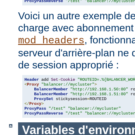
ProxyPassReverse
"/test"
"balancer://mycluste
Voici un autre exemple de
charge avec abonnement u
, fonctionn
mod_headers
serveur d'arrière-plan ne 
de session approprié :
Header
 add 
Set
-
Cookie
"ROUTEID=.%{BALANCER_WO
<
Proxy
"balancer://mycluster"
>
BalancerMember
"http://192.168.1.50:80"
 r
BalancerMember
"http://192.168.1.51:80"
 r
ProxySet
 stickysession
=
</
Proxy
>
ProxyPass
"/test"
"balancer://mycluster"
ProxyPassReverse
"/test"
"balancer://mycluste
Variables d'enviro