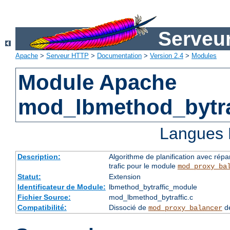
Serveu
Apache
>
Serveur HTTP
>
Documentation
>
Version 2.4
>
Modules
Module Apache
mod_lbmethod_bytra
Langues 
Description:
Algorithme de planification avec répa
trafic pour le module
mod_proxy_ba
Statut:
Extension
Identificateur de Module:
lbmethod_bytraffic_module
Fichier Source:
mod_lbmethod_bytraffic.c
Compatibilité:
Dissocié de
de
mod_proxy_balancer