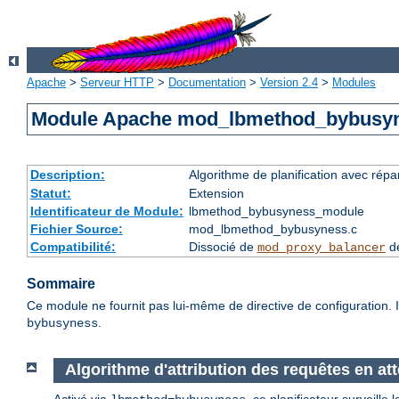
Apache
>
Serveur HTTP
>
Documentation
>
Version 2.4
>
Modules
Module Apache mod_lbmethod_bybusy
Description:
Algorithme de planification avec répa
Statut:
Extension
Identificateur de Module:
lbmethod_bybusyness_module
Fichier Source:
mod_lbmethod_bybusyness.c
Compatibilité:
Dissocié de
de
mod_proxy_balancer
Sommaire
Ce module ne fournit pas lui-même de directive de configuration. I
.
bybusyness
Algorithme d'attribution des requêtes en at
Activé via
, ce planificateur surveill