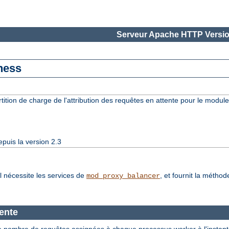
Serveur Apache HTTP Versio
ness
rtition de charge de l'attribution des requêtes en attente pour le modul
puis la version 2.3
l nécessite les services de
, et fournit la métho
mod_proxy_balancer
tente
e le nombre de requêtes assignées à chaque processus worker à l'instan