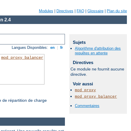
Modules
|
Directives
|
FAQ
|
Glossaire
|
Plan du site
n 2.4
Sujets
Langues Disponibles:
en
|
fr
Algorithme d'attribution des
requêtes en attente
e
mod_proxy_balancer
Directives
Ce module ne fournit aucune
directive.
Voir aussi
mod_proxy
mod_proxy_balancer
de de répartition de charge
Commentaires
t présent. Une nouvelle requête est