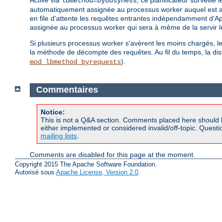
lbmethod=bybusyness
automatiquement assignée au processus worker auquel est ass
en file d'attente les requêtes entrantes indépendamment d'Apa
assignée au processus worker qui sera à même de la servir le
Si plusieurs processus worker s'avèrent les moins chargés, le 
la méthode de décompte des requêtes. Au fil du temps, la dist
).
mod_lbmethod_byrequests
Commentaires
Notice:
This is not a Q&A section. Comments placed here should 
either implemented or considered invalid/off-topic. Ques
mailing lists
.
Comments are disabled for this page at the moment.
Copyright 2015 The Apache Software Foundation.
Autorisé sous
Apache License, Version 2.0
.