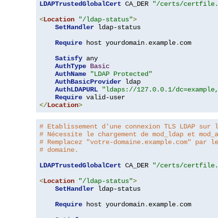
LDAPTrustedGlobalCert
 CA_DER 
"/certs/certfile
<
Location
"/ldap-status"
>
SetHandler
 ldap-status

Require
 host yourdomain
.
example
.
com

Satisfy
 any

AuthType
Basic
AuthName
"LDAP Protected"
AuthBasicProvider
 ldap

AuthLDAPURL
"ldaps://127.0.0.1/dc=example
Require
</
Location
>
# Etablissement d'une connexion TLS LDAP sur 
# Nécessite le chargement de mod_ldap et mod_
# Remplacez "votre-domaine.example.com" par l
# domaine.
LDAPTrustedGlobalCert
 CA_DER 
"/certs/certfile
<
Location
"/ldap-status"
>
SetHandler
 ldap-status

Require
 host yourdomain
.
example
.
com
