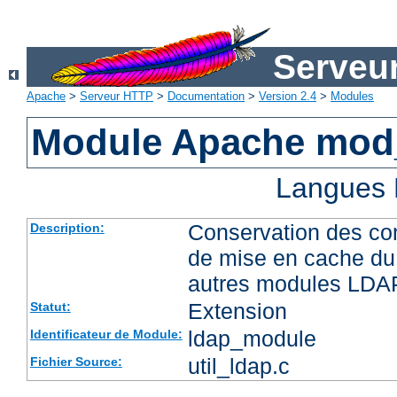
Serveu
Apache
>
Serveur HTTP
>
Documentation
>
Version 2.4
>
Modules
Module Apache mod
Langues 
Conservation des co
Description:
de mise en cache du 
autres modules LDA
Extension
Statut:
ldap_module
Identificateur de Module:
util_ldap.c
Fichier Source: