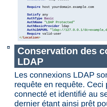
Require
 host yourdomain
.
example
.
com

Satisfy
 any

AuthType
Basic
AuthName
"LDAP Protected"
AuthBasicProvider
 ldap

AuthLDAPURL
"ldap://127.0.0.1/dc=example,
Require
</
Location
>
Conservation des c
LDAP
Les connexions LDAP son
requête en requête. Ceci 
connecté et identifié au 
dernier étant ainsi prêt p