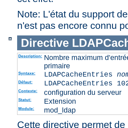
Note: L'état du support des
n'est pas encore connu p
Directive
LDAPCach
Nombre maximum d'entré
Description:
primaire
LDAPCacheEntries
no
Syntaxe:
LDAPCacheEntries 10
Défaut:
configuration du serveur
Contexte:
Extension
Statut:
mod_ldap
Module:
Cette directive permet de s