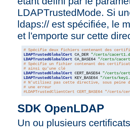
étant défini par le paramèt
LDAPTrustedMode. Si un
ldaps:// est spécifiée, le
et l'emporte sur cette dire
# Spécifie deux fichiers contenant des certif
LDAPTrustedGlobalCert
 CA_DER 
"/certs/cacert1.
LDAPTrustedGlobalCert
 CA_BASE64 
"/certs/cacer
# Spécifie un fichier contenant des certifica
# ainsi qu'une clé
LDAPTrustedGlobalCert
 CERT_BASE64 
"/certs/cer
LDAPTrustedGlobalCert
 KEY_BASE64 
"/certs/key1
# N'utilisez pas cette directive, sous peine 
# une erreur
#LDAPTrustedClientCert CERT_BASE64 "/certs/ce
SDK OpenLDAP
Un ou plusieurs certificat