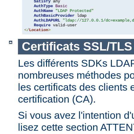
Satisfy
 any

AuthType
Basic
AuthName
"LDAP Protected"
AuthBasicProvider
 ldap

AuthLDAPURL
"ldap://127.0.0.1/dc=example,
Require
</
Location
>
Certificats SSL/TLS
Les différents SDKs LDA
nombreuses méthodes pour
les certificats des clients
certification (CA).
Si vous avez l'intention d
lisez cette section ATT