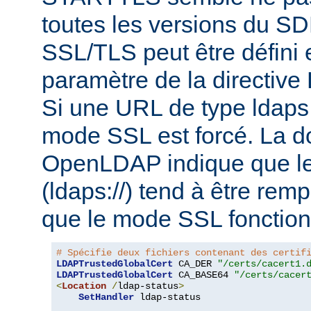
toutes les versions du S
SSL/TLS peut être défini e
paramètre de la directi
Si une URL de type ldaps:/
mode SSL est forcé. La 
OpenLDAP indique que le
(ldaps://) tend à être rem
que le mode SSL fonction
# Spécifie deux fichiers contenant des certif
LDAPTrustedGlobalCert
 CA_DER 
"/certs/cacert1.
LDAPTrustedGlobalCert
 CA_BASE64 
"/certs/cacer
<
Location
/
ldap-status
>
SetHandler
 ldap-status
