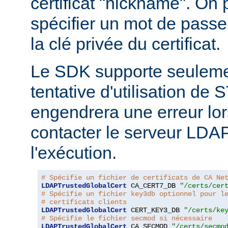
certificat "nickname". On
spécifier un mot de passe
la clé privée du certificat.
Le SDK supporte seuleme
tentative d'utilisation d
engendrera une erreur lor
contacter le serveur LDA
l'exécution.
# Spécifie un fichier de certificats de CA Ne
LDAPTrustedGlobalCert
 CA_CERT7_DB 
"/certs/cer
# Spécifie un fichier key3db optionnel pour l
# certificats clients
LDAPTrustedGlobalCert
 CERT_KEY3_DB 
"/certs/ke
# Spécifie le fichier secmod si nécessaire
LDAPTrustedGlobalCert
 CA_SECMOD 
"/certs/secmo