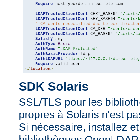
Require
 host yourdomain
.
example
.
com

LDAPTrustedClientCert
 CERT_BASE64 
"/certs
LDAPTrustedClientCert
 KEY_BASE64 
"/certs/
# CA certs respecified due to per-directo
LDAPTrustedClientCert
 CA_DER 
"/certs/cace
LDAPTrustedClientCert
 CA_BASE64 
"/certs/c
Satisfy
 any

AuthType
Basic
AuthName
"LDAP Protected"
AuthBasicProvider
 ldap

AuthLDAPURL
"ldaps://127.0.0.1/dc=example
Require
</
Location
>
SDK Solaris
SSL/TLS pour les biblio
propres à Solaris n'est p
Si nécessaire, installez et 
bibliothèques OpenLDAP