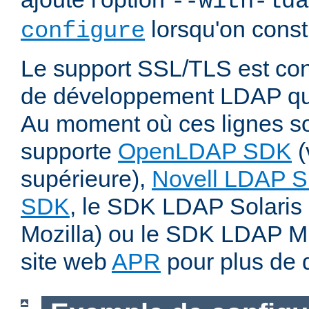
--with-lda
lorsqu'on const
configure
Le support SSL/TLS est cond
de développement LDAP qui
Au moment où ces lignes son
supporte
OpenLDAP SDK
(
supérieure),
Novell LDAP 
SDK
, le SDK LDAP Solaris 
Mozilla) ou le SDK LDAP Micr
site web
APR
pour plus de d