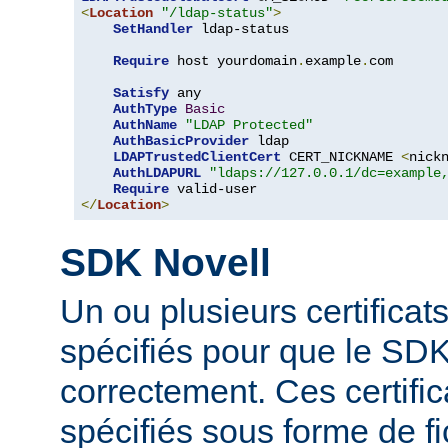
<
Location
"/ldap-status"
>
SetHandler
 ldap-status

Require
 host yourdomain
.
example
.
com

Satisfy
 any

AuthType
Basic
AuthName
"LDAP Protected"
AuthBasicProvider
 ldap

LDAPTrustedClientCert
 CERT_NICKNAME 
<
nick
AuthLDAPURL
"ldaps://127.0.0.1/dc=example
Require
</
Location
>
SDK Novell
Un ou plusieurs certificat
spécifiés pour que le SDK
correctement. Ces certific
spécifiés sous forme de fi