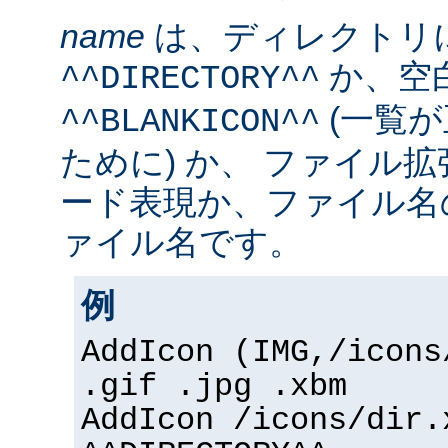
name
は、ディレクトリ
か、空
^^DIRECTORY^^
(一覧
^^BLANKICON^^
ために) か、 ファイル
ード表現か、ファイル名
ァイル名です。
例
AddIcon (IMG,/icons
.gif .jpg .xbm
AddIcon /icons/dir.