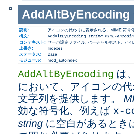
AddAltByEncoding
説明:
アイコンの代わりに表示される、MIME 符号
構文:
AddAltByEncoding
string
MIME-encodin
コンテキスト:
サーバ設定ファイル, バーチャルホスト, ディレクトリ
上書き:
Indexes
ステータス:
Base
モジュール:
mod_autoindex
は
AddAltByEncoding
において、アイコンの代
文字列を提供します。
M
効な符号化、例えば
x-c
string
に空白があるときは