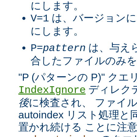
にします。
は、バージョンに
V=1
にします。
は、与え
P=
pattern
合したファイルのみを
"P (パターンの P)" 
ディレク
IndexIgnore
後
に検査され、 ファイ
autoindex リスト処
置かれ続ける ことに注