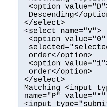
<option value="D"
Descending</optio
</select>
<select name="V">
<option value="0"
selected="selecte
order</option>
<option value="1"
order</option>
</select>
Matching <input ty
name="P" value="*"
<input type="submi