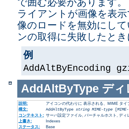
で囲む必要があります。
ライアントが画像を表示
像のロードを無効にして
ンの取得に失敗したとき
例
AddAltByEncoding gz
AddAltByType
ディ
説明:
アイコンの代わりに 表示される、MIME タ
構文:
AddAltByType
string
MIME-type
[
MIME-
コンテキスト:
サーバ設定ファイル, バーチャルホスト, ディレクトリ
上書き:
Indexes
ステータス:
Base