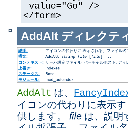
value="Go" />
</form>
AddAlt
ディレクテ
説明:
アイコンの代わりに 表示される、ファイル名
構文:
AddAlt
string
file
[
file
] ...
コンテキスト:
サーバ設定ファイル, バーチャルホスト, ディレクトリ
上書き:
Indexes
ステータス:
Base
モジュール:
mod_autoindex
は、
AddAlt
FancyInde
イコンの代わりに表示す
供します。
file
は、説明
イル拡張子、 ファイル