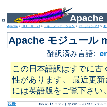
Apach
Apache
>
HTTP サーバ
>
ドキュメンテーション
>
バージョン 2.4
>
モ
Apache モジュール mo
翻訳済み言語:
e
この日本語訳はすでに古
性があります。 最近更
には英語版をご覧下さい
説明:
Unix の
コマンドや Win32 の
シェルコ
ls
dir