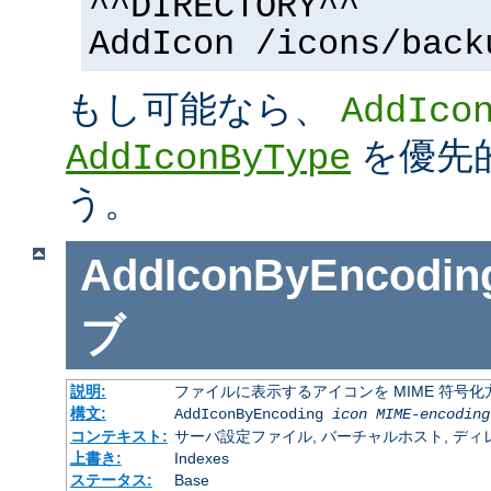
^^DIRECTORY^^
AddIcon /icons/back
もし可能なら、
AddIco
を優先
AddIconByType
う。
AddIconByEncodin
ブ
説明:
ファイルに表示するアイコンを MIME 符号
構文:
AddIconByEncoding
icon
MIME-encoding
コンテキスト:
サーバ設定ファイル, バーチャルホスト, ディレクトリ
上書き:
Indexes
ステータス:
Base