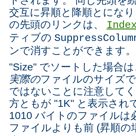
トされます。 同じ先頭を
交互に昇順と降順とになり
の先頭のリンクは、
Inde
ティブの
SuppressColum
ンで消すことができます。
"Size" でソートした場
実際の
ファイルのサイズで
ではないことに注意してくだ
方ともが "1K" と表示さ
1010 バイトのファイルは必
ファイルよりも前 (昇順の