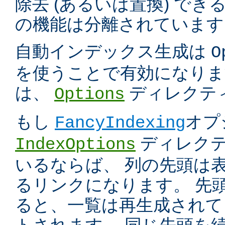
除去 (あるいは置換) で
の機能は分離されています
自動インデックス生成は
O
を使うことで有効になりま
は、
ディレクテ
Options
もし
オプ
FancyIndexing
ディレク
IndexOptions
いるならば、 列の先頭は
るリンクになります。 先
ると、一覧は再生成されて