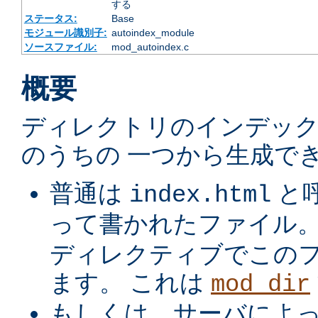
する
ステータス:
Base
モジュール識別子:
autoindex_module
ソースファイル:
mod_autoindex.c
概要
ディレクトリのインデック
のうちの 一つから生成でき
普通は
と
index.html
って書かれたファイル
ディレクティブでこの
ます。 これは
mod_dir
もしくは、サーバによ