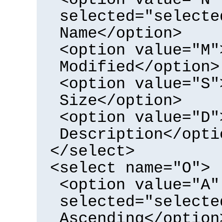
selected="selecte
Name</option>
<option value="M"
Modified</option>
<option value="S"
Size</option>
<option value="D"
Description</opti
</select>
<select name="O">
<option value="A"
selected="selecte
Ascending</option