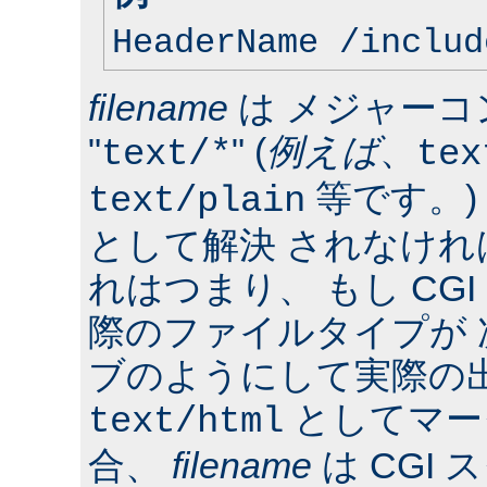
HeaderName /includ
filename
は メジャーコ
"
" (
例えば
、
text/*
tex
等です。)
text/plain
として解決 されなけ
れはつまり、 もし CG
際のファイルタイプが
ブのようにして実際の
としてマー
text/html
合、
filename
は CGI