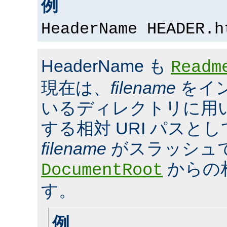
例
HeaderName HEADER.h
HeaderName も
Readm
現在は、
filename
をイ
いるディレクトリに用いら
する相対 URI パスと
filename
がスラッシュ
からの
DocumentRoot
す。
例