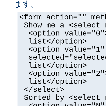
ます。
<form action="" met
Show me a <select 
<option value="0"
list</option>
<option value="1"
selected="selecte
list</option>
<option value="2"
list</option>
</select>
Sorted by <select 
<option value="N"