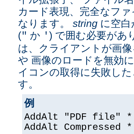
カード表現、完全なファ
なります。
string
に空白
(
か
) で囲む必要があ
"
'
は、クライアントが画像
や 画像のロードを無効に
イコンの取得に失敗した
す。
例
AddAlt "PDF file" *
AddAlt Compressed *