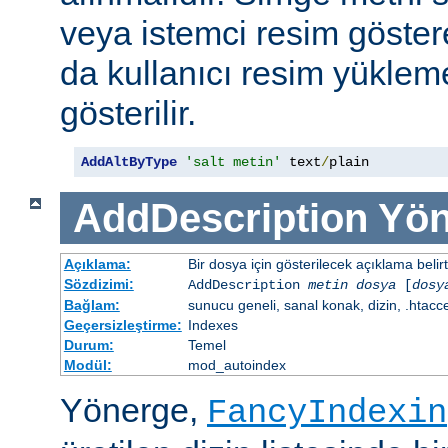
veya istemci resim göster
da kullanıcı resim yüklem
gösterilir.
AddAltByType
'salt metin'
 text
/
plain
AddDescription
Yön
Açıklama:
Bir dosya için gösterilecek açıklama belirtil
Sözdizimi:
AddDescription
metin dosya
[
dosy
Bağlam:
sunucu geneli, sanal konak, dizin, .htacc
Geçersizleştirme:
Indexes
Durum:
Temel
Modül:
mod_autoindex
Yönerge,
FancyIndexin