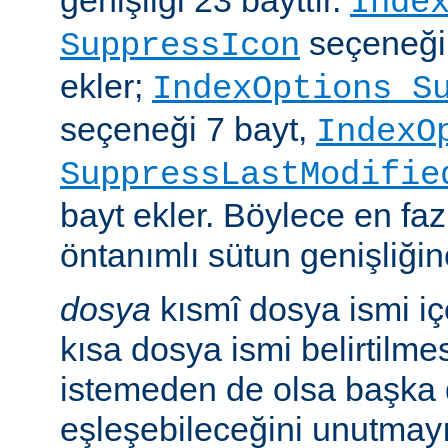
genişliği 23 bayttır.
Inde
seçeneği
SuppressIcon
ekler;
IndexOptions S
seçeneği 7 bayt,
IndexO
SuppressLastModifie
bayt ekler. Böylece en faz
öntanımlı sütun genişliğine
dosya
kısmî dosya ismi i
kısa dosya ismi belirtilm
istemeden de olsa başka 
eşleşebileceğini unutmayı