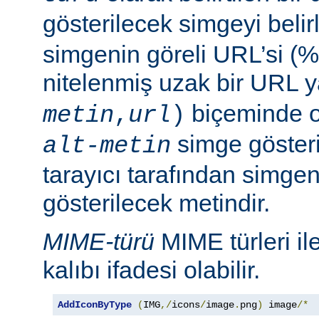
gösterilecek simgeyi belir
simgenin göreli URL’si (%
nitelenmiş uzak bir URL 
biçeminde ol
metin
,
url
)
simge göster
alt-metin
tarayıcı tarafından simge
gösterilecek metindir.
MIME-türü
MIME türleri il
kalıbı ifadesi olabilir.
AddIconByType
(
IMG
,/
icons
/
image
.
png
)
 image
/*