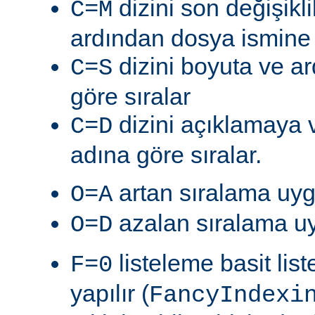
dizini son değişik
C=M
ardından dosya ismine g
dizini boyuta ve a
C=S
göre sıralar
dizini açıklamaya 
C=D
adına göre sıralar.
artan sıralama uyg
O=A
azalan sıralama uy
O=D
listeleme basit lis
F=0
yapılır (
FancyIndexi