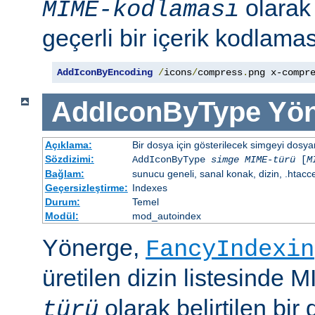
olara
MIME-kodlaması
geçerli bir içerik kodlaması
AddIconByEncoding
/
icons
/
compress
.
png x-compr
AddIconByType
Yön
Açıklama:
Bir dosya için gösterilecek simgeyi dosya
Sözdizimi:
AddIconByType
simge
MIME-türü
[
M
Bağlam:
sunucu geneli, sanal konak, dizin, .htacc
Geçersizleştirme:
Indexes
Durum:
Temel
Modül:
mod_autoindex
Yönerge,
FancyIndexin
üretilen dizin listesinde 
olarak belirtilen bir 
türü