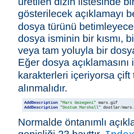
üretilen dizin listesinde bi
gösterilecek açıklamayı be
dosya türünü betimleyecek
dosya isminin bir kısmı, bi
veya tam yoluyla bir dosya i
Eğer dosya açıklamasını 
karakterleri içeriyorsa çift 
alınmalıdır.
AddDescription
"Mars Gezegeni"
 mars
.
gif 
AddDescription
"Dostum Marshall"
 dostlar
/
mars
Normalde öntanımlı açıkl