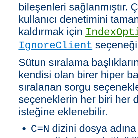
bileşenleri sağlanmıştır. Ç
kullanıcı denetimini tam
kaldırmak için
IndexOpt
seçeneği k
IgnoreClient
Sütun sıralama başlıkların
kendisi olan birer hiper 
sıralanan sorgu seçenekler
seçeneklerin her biri her di
isteğine eklenebilir.
dizini dosya adına 
C=N