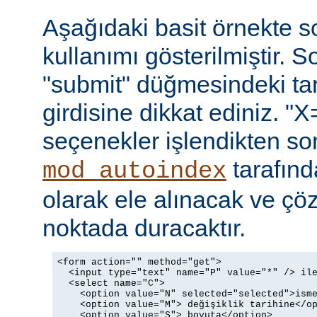
Aşağıdaki basit örnekte s
kullanımı gösterilmiştir. 
"submit" düğmesindeki t
girdisine dikkat ediniz. "X
seçenekler işlendikten so
tarafın
mod_autoindex
olarak ele alınacak ve ç
noktada duracaktır.
<form action="" method="get">

  <input type="text" name="P" value="*" /> ile
  <select name="C">

    <option value="N" selected="selected">isme
    <option value="M"> değişiklik tarihine</op
    <option value="S"> boyuta</option>
