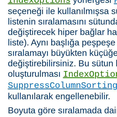
IndexOptions
seçeneği ile kullanılmışsa s
listenin sıralamasını sütun
değiştirecek hiper bağlar hali
liste). Aynı başlığa peşpeşe
sıralamayı büyükten küçüğe
değiştirebilirsiniz. Bu sütun
oluşturulması
IndexOptio
SuppressColumnSortin
kullanılarak engellenebilir.
Boyuta göre sıralamada dai