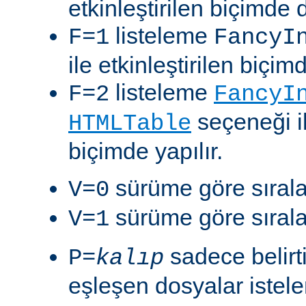
etkinleştirilen biçimde 
listeleme
F=1
FancyI
ile etkinleştirilen biçim
listeleme
F=2
FancyI
seçeneği il
HTMLTable
biçimde yapılır.
sürüme göre sıralam
V=0
sürüme göre sıralam
V=1
sadece belirt
P=
kalıp
eşleşen dosyalar istelen