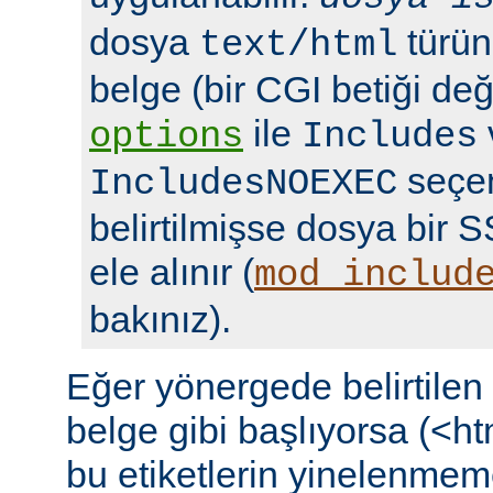
dosya
türün
text/html
belge (bir CGI betiği deği
ile
options
Includes
seçen
IncludesNOEXEC
belirtilmişse dosya bir S
ele alınır (
mod_includ
bakınız).
Eğer yönergede belirtile
belge gibi başlıyorsa (<ht
bu etiketlerin yinelenmeme