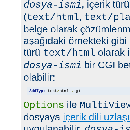
, içerik tür
dosya-ismi
(
,
text/html
text/pl
belge olarak çözümlenmel
aşağıdaki örnekteki gibi 
türü
olarak 
text/html
bir CGI bet
dosya-ismi
olabilir:
AddType
 text
/
html 
.
cgi
ile
Options
MultiVie
dosyaya
içerik dili uzlaş
uygulanabilir.
dosya-i