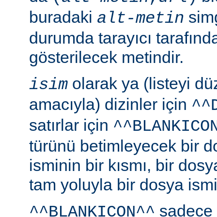
buradaki
simg
alt-metin
durumda tarayıcı tarafınd
gösterilecek metindir.
olarak ya (listeyi 
isim
amacıyla) dizinler için
^^
satırlar için
^^BLANKICO
türünü betimleyecek bir d
isminin bir kısmı, bir dosy
tam yoluyla bir dosya ismi b
sadece 
^^BLANKICON^^