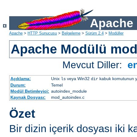
Apache 
Apache
>
HTTP Sunucusu
>
Belgeleme
>
Sürüm 2.4
>
Modüller
Apache Modülü mod
Mevcut Diller:
e
Açıklama:
Unix
veya Win32
kabuk komutunun yaptı
ls
dir
Durum:
Temel
Modül Betimleyici:
autoindex_module
Kaynak Dosyası:
mod_autoindex.c
Özet
Bir dizin içerik dosyası iki k