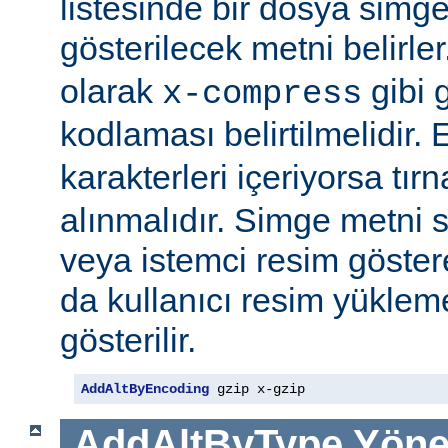
listesinde bir dosya simge
gösterilecek metni belirler
olarak
gibi g
x-compress
kodlaması belirtilmelidir.
karakterleri içeriyorsa tırn
alınmalıdır. Simge metni
veya istemci resim göster
da kullanıcı resim yüklem
gösterilir.
AddAltByEncoding
 gzip x-gzip
AddAltByType
Yöne