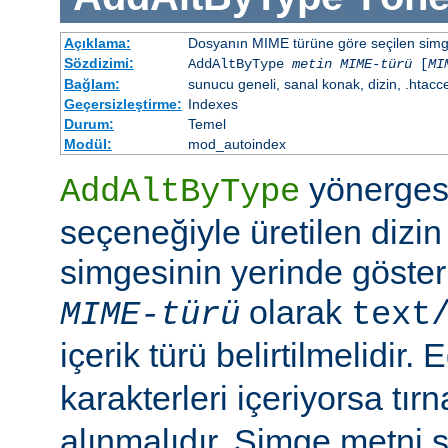
Açıklama:
Dosyanın MIME türüne göre seçilen simgen
Sözdizimi:
AddAltByType
metin
MIME-türü
[
MI
Bağlam:
sunucu geneli, sanal konak, dizin, .htacc
Geçersizleştirme:
Indexes
Durum:
Temel
Modül:
mod_autoindex
yönerges
AddAltByType
seçeneğiyle üretilen dizin
simgesinin yerinde gösteri
olarak
MIME-türü
text
içerik türü belirtilmelidir.
karakterleri içeriyorsa tırn
alınmalıdır. Simge metni