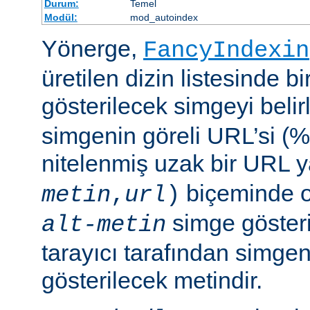
Durum:
Temel
Modül:
mod_autoindex
Yönerge,
FancyIndexin
üretilen dizin listesinde bi
gösterilecek simgeyi belir
simgenin göreli URL’si (%
nitelenmiş uzak bir URL 
biçeminde ol
metin
,
url
)
simge göster
alt-metin
tarayıcı tarafından simge
gösterilecek metindir.