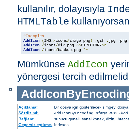
kullanılır, dolayısıyla
Ind
kullanıyorsan
HTMLTable
#Examples
AddIcon
(
IMG
,/
icons
/
image
.
png
)
.
gif 
.
jpg 
.
AddIcon
/
icons
/
dir
.
png 
^^
DIRECTORY
^^
AddIcon
/
icons
/
backup
.
png 
*~
Mümkünse
yer
AddIcon
yönergesi tercih edilmelidi
AddIconByEncodin
Açıklama:
Bir dosya için gösterilecek simgeyi dosy
Sözdizimi:
AddIconByEncoding
simge
MIME-kod
Bağlam:
sunucu geneli, sanal konak, dizin, .htacc
Geçersizleştirme:
Indexes