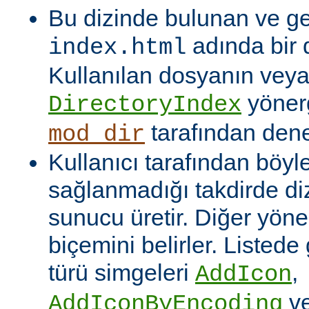
Bu dizinde bulunan ve ge
adında bir 
index.html
Kullanılan dosyanın veya
yönerg
DirectoryIndex
tarafından denet
mod_dir
Kullanıcı tarafından böyl
sağlanmadığı takdirde dizi
sunucu üretir. Diğer yöne
biçemini belirler. Listede
türü simgeleri
,
AddIcon
v
AddIconByEncoding