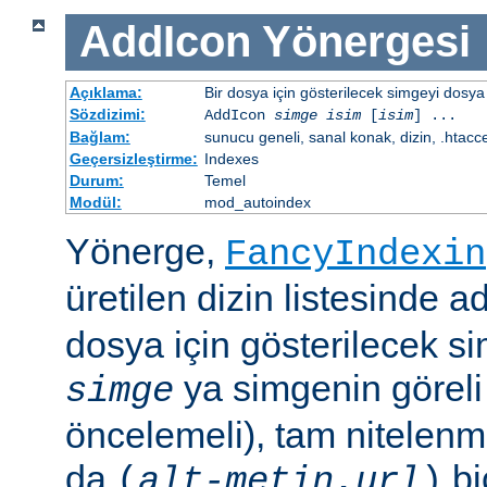
AddIcon
Yönergesi
Açıklama:
Bir dosya için gösterilecek simgeyi dosya 
Sözdizimi:
AddIcon
simge
isim
[
isim
] ...
Bağlam:
sunucu geneli, sanal konak, dizin, .htacc
Geçersizleştirme:
Indexes
Durum:
Temel
Modül:
mod_autoindex
Yönerge,
FancyIndexin
üretilen dizin listesinde a
dosya için gösterilecek sim
ya simgenin göreli
simge
öncelemeli), tam nitelenm
da
bi
(
alt-metin
,
url
)