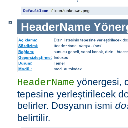
DefaultIcon
/
icon
/
unknown
.
png
HeaderName
Yöner
Açıklama:
Dizin listesinin tepesine yerleştirilecek do
Sözdizimi:
HeaderName
dosya-ismi
Bağlam:
sunucu geneli, sanal konak, dizin, .htacc
Geçersizleştirme:
Indexes
Durum:
Temel
Modül:
mod_autoindex
yönergesi, di
HeaderName
tepesine yerleştirilecek d
belirler. Dosyanın ismi
do
belirtilir.