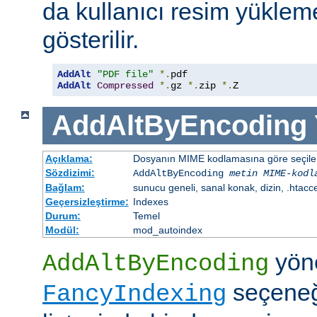
da kullanıcı resim yüklem
gösterilir.
AddAlt
"PDF file"
*.
AddAlt
Compressed
*.
gz 
*.
zip 
*.
Z
AddAltByEncoding
Açıklama:
Dosyanın MIME kodlamasına göre seçilen 
Sözdizimi:
AddAltByEncoding
metin
MIME-kodl
Bağlam:
sunucu geneli, sanal konak, dizin, .htacc
Geçersizleştirme:
Indexes
Durum:
Temel
Modül:
mod_autoindex
yöne
AddAltByEncoding
seçeneği
FancyIndexing