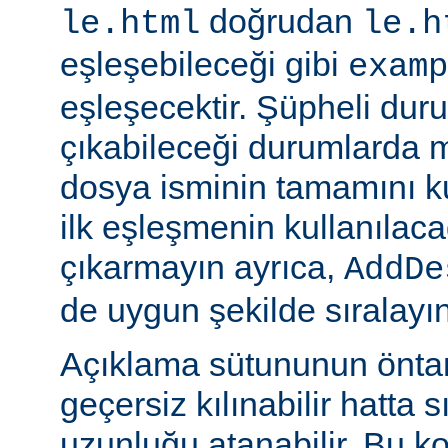
doğrudan
le.html
le.h
eşleşebileceği gibi
examp
eşleşecektir. Şüpheli dur
çıkabileceği durumlarda
dosya isminin tamamını k
ilk eşleşmenin kullanılaca
çıkarmayın ayrıca,
AddDe
de uygun şekilde sıralayın
Açıklama sütununun öntan
geçersiz kılınabilir hatta 
uzunluğu atanabilir. Bu ko