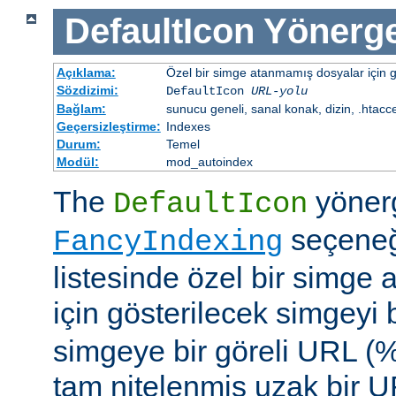
DefaultIcon
Yönerge
Açıklama:
Özel bir simge atanmamış dosyalar için gö
Sözdizimi:
DefaultIcon
URL-yolu
Bağlam:
sunucu geneli, sanal konak, dizin, .htacc
Geçersizleştirme:
Indexes
Durum:
Temel
Modül:
mod_autoindex
The
yöner
DefaultIcon
seçeneği
FancyIndexing
listesinde özel bir simge
için gösterilecek simgeyi b
simgeye bir göreli URL (
tam nitelenmiş uzak bir UR