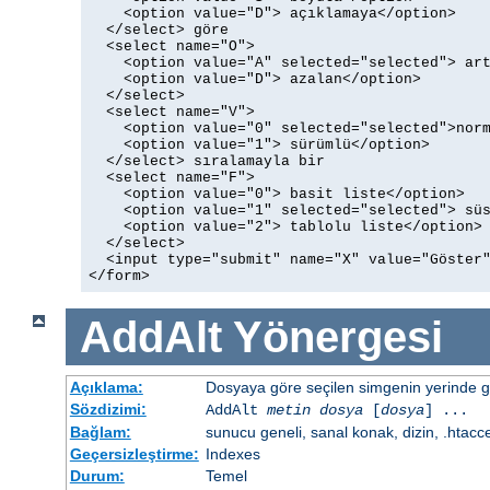
    <option value="D"> açıklamaya</option>

  </select> göre

  <select name="O">

    <option value="A" selected="selected"> art
    <option value="D"> azalan</option>

  </select>

  <select name="V">

    <option value="0" selected="selected">norm
    <option value="1"> sürümlü</option>

  </select> sıralamayla bir

  <select name="F">

    <option value="0"> basit liste</option>

    <option value="1" selected="selected"> süs
    <option value="2"> tablolu liste</option>

  </select>

  <input type="submit" name="X" value="Göster"
</form>
AddAlt
Yönergesi
Açıklama:
Dosyaya göre seçilen simgenin yerinde gös
Sözdizimi:
AddAlt
metin
dosya
[
dosya
] ...
Bağlam:
sunucu geneli, sanal konak, dizin, .htacc
Geçersizleştirme:
Indexes
Durum:
Temel