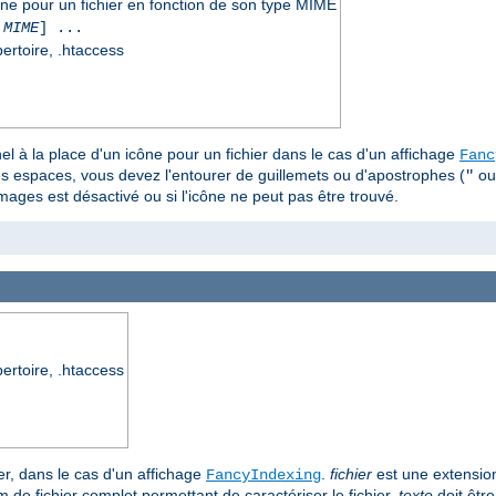
cône pour un fichier en fonction de son type MIME
 MIME
] ...
pertoire, .htaccess
el à la place d'un icône pour un fichier dans le cas d'un affichage
Fanc
s espaces, vous devez l'entourer de guillemets ou d'apostrophes (
o
"
images est désactivé ou si l'icône ne peut pas être trouvé.
pertoire, .htaccess
ier, dans le cas d'un affichage
.
fichier
est une extension
FancyIndexing
de fichier complet permettant de caractériser le fichier.
texte
doit être