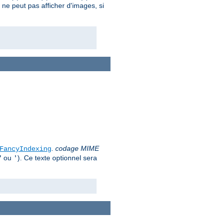
nt ne peut pas afficher d'images, si
.
codage MIME
FancyIndexing
ou
). Ce texte optionnel sera
"
'