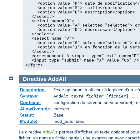
<option value="M"> date de modification</
<option value="S"> taille</option>
<option value="D"> description</option>
</select>
<select name="O">
<option value="A" selected="selected"> cr
<option value="D"> décroissant</option>
</select>
<select name="V">
<option value="0" selected="selected"> da
<option value="1"> en fonction de la vers
</select>
correspondant à <input type="text" name="P"
<input type="submit" name="X" value="Go" />
</form>
Directive
AddAlt
Description:
Texte optionnel à afficher à la place d'un i
Syntaxe:
AddAlt
texte
fichier
[
fichier
] ...
Contexte:
configuration du serveur, serveur virtuel, ré
AllowOverride:
Indexes
Statut:
Base
Module:
mod_autoindex
La directive
permet d'afficher un texte optionnel pour 
AddAlt
fichier, un nom de fichier partiel, une expression avec caract