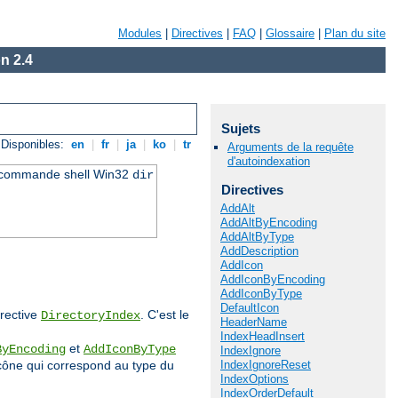
Modules
|
Directives
|
FAQ
|
Glossaire
|
Plan du site
n 2.4
Sujets
Disponibles:
en
|
fr
|
ja
|
ko
|
tr
Arguments de la requête
d'autoindexation
a commande shell Win32
dir
Directives
AddAlt
AddAltByEncoding
AddAltByType
AddDescription
AddIcon
AddIconByEncoding
AddIconByType
DefaultIcon
irective
. C'est le
DirectoryIndex
HeaderName
IndexHeadInsert
et
ByEncoding
AddIconByType
IndexIgnore
IndexIgnoreReset
r icône qui correspond au type du
IndexOptions
IndexOrderDefault