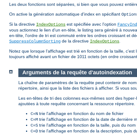
Les deux fonctions sont séparées, si bien que vous pouvez entièr
On active la génération automatique d'index en spécifiant
Option
Si la directive
est spécifiée avec l'option
IndexOptions
FancyInd
vous actionnez le lien d'un en-tête, le listing sera généré à nouv
en-tête, l'ordre de tri est commuté entre les ordres croissant et d
de la directive
.
SuppressColumnSorting
IndexOptions
Notez que lorsque l'affichage est trié en fonction de la taille, c'est l
toujours affiché avant un fichier de 1011 octets (en ordre croissant)
Arguments de la requête d'autoindexation
La chaîne de paramètres de la requête peut contenir de nomb
répertoire, ainsi que la liste des fichiers à afficher. Si vous so
Les en-têtes de tri des colonnes eux-mêmes sont des hyper-li
ajoutées à toute requête concernant la ressource répertoire.
trie l'affichage en fonction du nom de fichier
C=N
trie l'affichage en fonction de la date de dernière 
C=M
trie l'affichage en fonction de la taille, puis du nom 
C=S
trie l'affichage en fonction de la description, puis 
C=D