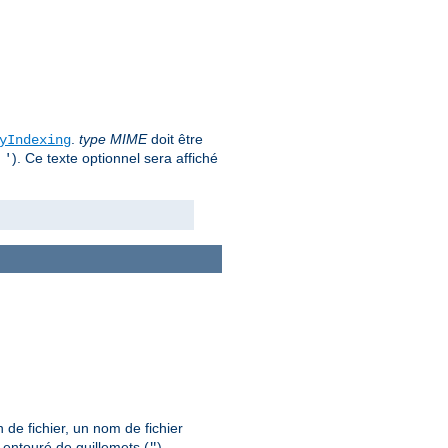
.
type MIME
doit être
yIndexing
u
). Ce texte optionnel sera affiché
'
 de fichier, un nom de fichier
 entouré de guillemets (
).