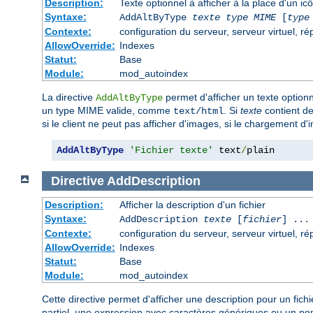
Description:
Texte optionnel à afficher à la place d'un i
Syntaxe:
AddAltByType
texte
type MIME
[
type
Contexte:
configuration du serveur, serveur virtuel, ré
AllowOverride:
Indexes
Statut:
Base
Module:
mod_autoindex
La directive
permet d'afficher un texte optionn
AddAltByType
un type MIME valide, comme
. Si
texte
contient de
text/html
si le client ne peut pas afficher d'images, si le chargement d'
AddAltByType
'Fichier texte'
 text
/
plain
Directive
AddDescription
Description:
Afficher la description d'un fichier
Syntaxe:
AddDescription
texte
[
fichier
] ...
Contexte:
configuration du serveur, serveur virtuel, ré
AllowOverride:
Indexes
Statut:
Base
Module:
mod_autoindex
Cette directive permet d'afficher une description pour un fich
partiel, une expression avec caractères génériques ou un nom 