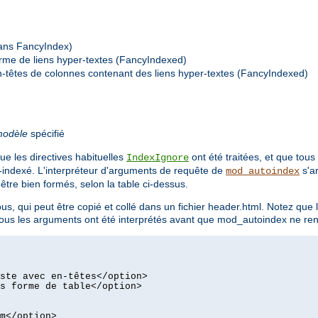
(sans FancyIndex)
forme de liens hyper-textes (FancyIndexed)
n-têtes de colonnes contenant des liens hyper-textes (FancyIndexed)
odèle
spécifié
ue les directives habituelles
ont été traitées, et que tous
IndexIgnore
o-indexé. L'interpréteur d'arguments de requête de
s'ar
mod_autoindex
re bien formés, selon la table ci-dessus.
us, qui peut être copié et collé dans un fichier header.html. Notez que 
e tous les arguments ont été interprétés avant que mod_autoindex ne re
ste avec en-têtes</option>
s forme de table</option>
m</option>