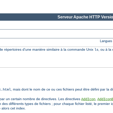
Serveur Apache HTTP Versio
Langues 
e répertoires d'une manière similaire à la commande Unix
, ou à l
ls
, mais dont le nom de ce ou ces fichiers peut être défini par la d
x.html
 par un certain nombre de directives. Les directives
,
AddIcon
AddIcon
n des différents types de fichiers ; pour chaque fichier listé, le premie
e alors cet index.