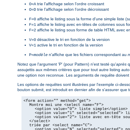
trie l'affichage selon l'ordre croissant
O=A
trie l'affichage selon l'ordre décroissant
O=D
affiche le listing sous la forme d'une simple liste 
F=0
affiche le listing avec en-têtes de colonnes sous 
F=1
affiche le listing sous forme de table HTML avec e
F=2
désactive le tri en fonction de la version
V=0
active le tri en fonction de la version
V=1
n'affiche que les fichiers correspondant au
m
P=
modèle
Notez que l'argument 'P' (pour Pattern) n'est testé qu'
après
q
assujettis aux mêmes critères que pour tout autre listing aut
une option non reconnue. Les arguments de requête doivent êt
Les options de requêtes sont illustrées par l'exemple ci-desso
bouton submit, est introduit en dernier afin de s'assurer qu
<form action="" method="get">
Montre moi une <select name="F">
<option value="0"> liste simple</option>
<option value="1" selected="selected"> li
<option value="2"> liste avec en-tête sou
</select>
triée par <select name="C">
<option value="N" selected="selected"> no