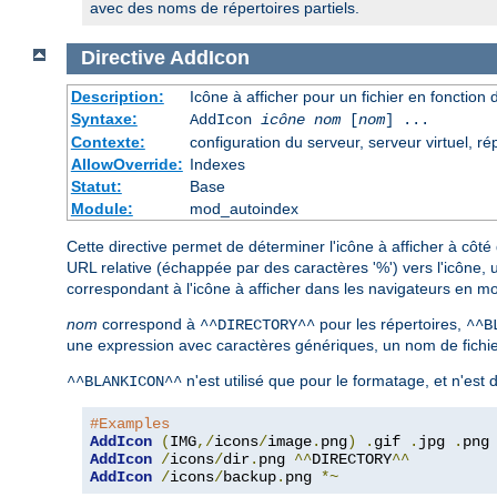
avec des noms de répertoires partiels.
Directive
AddIcon
Description:
Icône à afficher pour un fichier en fonction
Syntaxe:
AddIcon
icône
nom
[
nom
] ...
Contexte:
configuration du serveur, serveur virtuel, ré
AllowOverride:
Indexes
Statut:
Base
Module:
mod_autoindex
Cette directive permet de déterminer l'icône à afficher à côté
URL relative (échappée par des caractères '%') vers l'icône,
correspondant à l'icône à afficher dans les navigateurs en mo
nom
correspond à
pour les répertoires,
^^DIRECTORY^^
^^B
une expression avec caractères génériques, un nom de fichier
n'est utilisé que pour le formatage, et n'est
^^BLANKICON^^
#Examples
AddIcon
(
IMG
,/
icons
/
image
.
png
)
.
gif 
.
jpg 
.
AddIcon
/
icons
/
dir
.
png 
^^
DIRECTORY
^^
AddIcon
/
icons
/
backup
.
png 
*~