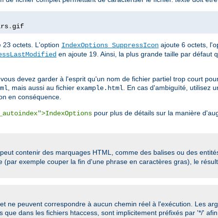
ars
.
gif
e 23 octets. L'option
ajoute 6 octets, l'
IndexOptions SuppressIcon
en ajoute 19. Ainsi, la plus grande taille par défaut 
essLastModified
 vous devez garder à l'esprit qu'un nom de fichier partiel trop court po
, mais aussi au fichier
. En cas d'ambiguïté, utilisez 
ml
example.html
en conséquence.
on
pour plus de détails sur la manière d'aug
_autoindex">IndexOptions
peut contenir des marquages HTML, comme des balises ou des entités c
se (par exemple couper la fin d'une phrase en caractères gras), le résult
et ne peuvent correspondre à aucun chemin réel à l'exécution. Les a
 que dans les fichiers htaccess, sont implicitement préfixés par '*/' afin