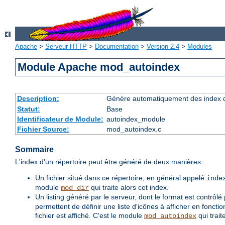
Apache
>
Serveur HTTP
>
Documentation
>
Version 2.4
>
Modules
Module Apache mod_autoindex
Description:
Génère automatiquement des index d
Statut:
Base
Identificateur de Module:
autoindex_module
Fichier Source:
mod_autoindex.c
Sommaire
L'index d'un répertoire peut être généré de deux manières :
Un fichier situé dans ce répertoire, en général appelé
inde
module
qui traite alors cet index.
mod_dir
Un listing généré par le serveur, dont le format est contrôlé
permettent de définir une liste d'icônes à afficher en fonctio
fichier est affiché. C'est le module
qui trait
mod_autoindex