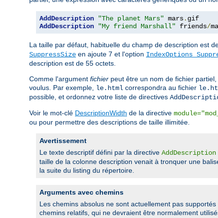
AddDescription
"The planet Mars"
 mars
.
AddDescription
"My friend Marshall"
 friends
/
m
La taille par défaut, habituelle du champ de description est d
en ajoute 7 et l'option
SuppressSize
IndexOptions Suppr
description est de 55 octets.
Comme l'argument
fichier
peut être un nom de fichier partiel,
voulus. Par exemple,
correspondra au fichier
le.html
le.ht
possible, et ordonnez votre liste de directives
AddDescripti
Voir le mot-clé
DescriptionWidth
de la directive
module="mod
ou pour permettre des descriptions de taille illimitée.
Avertissement
Le texte descriptif défini par la directive
AddDescription
taille de la colonne description venait à tronquer une bali
la suite du listing du répertoire.
Arguments avec chemins
Les chemins absolus ne sont actuellement pas supportés 
chemins relatifs, qui ne devraient être normalement utilisés