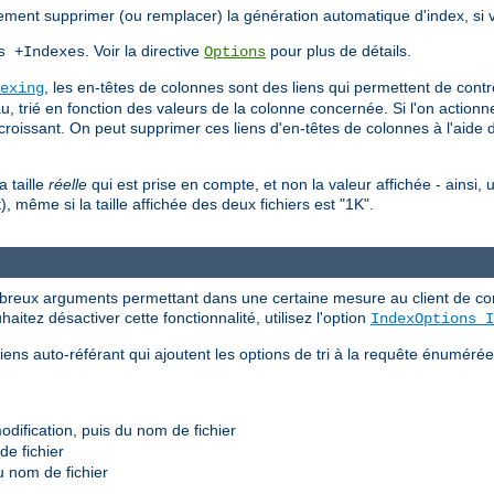
ement supprimer (ou remplacer) la génération automatique d'index, si v
. Voir la directive
pour plus de détails.
s +Indexes
Options
, les en-têtes de colonnes sont des liens qui permettent de contrôle
exing
eau, trié en fonction des valeurs de la colonne concernée. Si l'on actio
écroissant. On peut supprimer ces liens d'en-têtes de colonnes à l'aide d
a taille
réelle
qui est prise en compte, et non la valeur affichée - ainsi, 
, même si la taille affichée des deux fichiers est "1K".
reux arguments permettant dans une certaine mesure au client de contr
uhaitez désactiver cette fonctionnalité, utilisez l'option
IndexOptions I
ens auto-référant qui ajoutent les options de tri à la requête énuméré
modification, puis du nom de fichier
de fichier
du nom de fichier