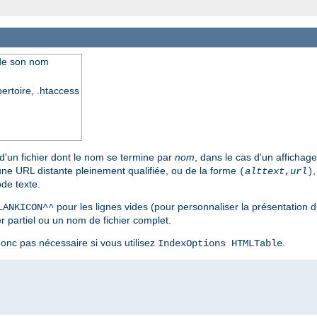
 de son nom
pertoire, .htaccess
 d'un fichier dont le nom se termine par
nom
, dans le cas d'un affichag
 une URL distante pleinement qualifiée, ou de la forme
(
alttext
,
url
)
de texte.
pour les lignes vides (pour personnaliser la présentation du
LANKICON^^
 partiel ou un nom de fichier complet.
 donc pas nécessaire si vous utilisez
.
IndexOptions HTMLTable