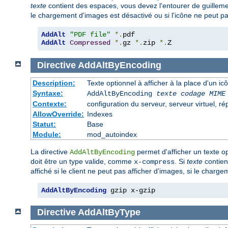
texte
contient des espaces, vous devez l'entourer de guilleme
le chargement d'images est désactivé ou si l'icône ne peut pa
AddAlt
"PDF file"
*.
AddAlt
Compressed
*.
gz 
*.
zip 
*.
Z
Directive
AddAltByEncoding
Description:
Texte optionnel à afficher à la place d'un 
Syntaxe:
AddAltByEncoding
texte
codage MIME
Contexte:
configuration du serveur, serveur virtuel, ré
AllowOverride:
Indexes
Statut:
Base
Module:
mod_autoindex
La directive
permet d'afficher un texte op
AddAltByEncoding
doit être un type valide, comme
. Si
texte
contien
x-compress
affiché si le client ne peut pas afficher d'images, si le charg
AddAltByEncoding
 gzip x-gzip
Directive
AddAltByType