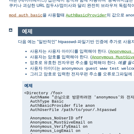
다른 (데이터베이스) 접근제어 방식과 함께 사용하여 '등록하지않
쿠키나 괴상한 URL 접두사/접미사와 달리 완전히 브라우저 독립적이
을 사용할때
의 값으로
mod_auth_basic
AuthBasicProvider
ano
예제
다음 예는 "일반적인" htpasswd-파일기반 인증에 추가로 사용자
사용자는 사용자 아이디를 입력해야 한다. (
Anonymous_
사용자는 암호를 입력해야 한다. (
Anonymous_MustGiv
암호로 유효한 전자우편 주소를 입력해야 한다.
예를 들
사용자 아이디는
anonymous guest www test welco
그리고 암호로 입력한 전자우편 주소를 오류로그파일에 기
예제
<Directory /foo>
AuthName "손님으로 방문하려면 'anonymous'와 
AuthType Basic
AuthBasicProvider file anon
AuthUserFile /path/to/your/.htpasswd
Anonymous_NoUserID off
Anonymous_MustGiveEmail on
Anonymous_VerifyEmail on
Anonymous_LogEmail on