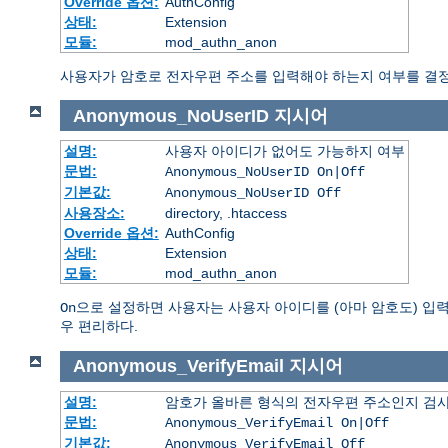
Override 옵션:
AuthConfig
상태:
Extension
모듈:
mod_authn_anon
사용자가 암호로 전자우편 주소를 입력해야 하는지 여부를 결정
Anonymous_NoUserID
지시어
설명:
사용자 아이디가 없어도 가능하지 여부
문법:
Anonymous_NoUserID On|Off
기본값:
Anonymous_NoUserID Off
사용장소:
directory, .htaccess
Override 옵션:
AuthConfig
상태:
Extension
모듈:
mod_authn_anon
으로 설정하면 사용자는 사용자 아이디를 (아마 암호도) 입력하지
On
우 편리하다.
Anonymous_VerifyEmail
지시어
설명:
암호가 올바른 형식의 전자우편 주소인지 검사
문법:
Anonymous_VerifyEmail On|Off
기본값:
Anonymous_VerifyEmail Off