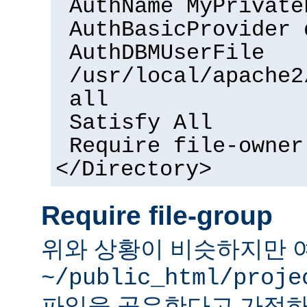
AuthName MyPrivate
AuthBasicProvider 
AuthDBMUserFile
/usr/local/apache2
all
Satisfy All
Require file-owner
</Directory>
Require file-group
위와 상황이 비슷하지만 
~/public_html/proje
파일을 공유한다고 가정하