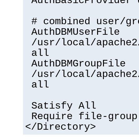
AuthBasicProvider 
# combined user/gr
AuthDBMUserFile
/usr/local/apache2
all
AuthDBMGroupFile
/usr/local/apache2
all
Satisfy All
Require file-group
</Directory>