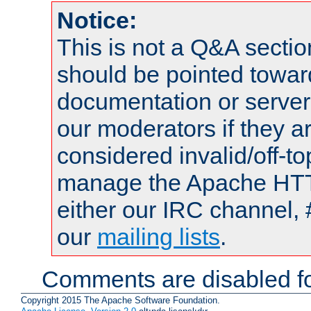
Notice:
This is not a Q&A sect
should be pointed towar
documentation or serve
our moderators if they a
considered invalid/off-t
manage the Apache HTTP
either our IRC channel, 
our
mailing lists
.
Comments are disabled fo
Copyright 2015 The Apache Software Foundation.