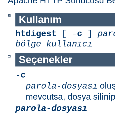
Apache HTTP Sunucusu Belg
Kullanım
htdigest
[ -
c
]
par
bölge
kullanıcı
Seçenekler
-c
oluş
parola-dosyası
mevcutsa, dosya silinip
parola-dosyası