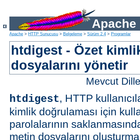
Apache 
Apache
>
HTTP Sunucusu
>
Belgeleme
>
Sürüm 2.4
>
Programlar
htdigest - Özet kiml
dosyalarını yönetir
Mevcut Dill
, HTTP kullanıcıl
htdigest
kimlik doğrulaması için kulla
parolalarının saklanmasında
metin dosyalarını oluşturm