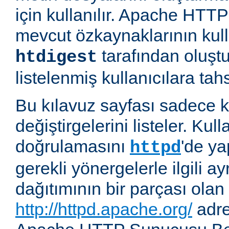
için kullanılır. Apache HT
mevcut özkaynaklarının kul
tarafından oluşt
htdigest
listelenmiş kullanıcılara tahsi
Bu kılavuz sayfası sadece k
değiştirgelerini listeler. Kull
doğrulamasını
'de ya
httpd
gerekli yönergelerle ilgili ay
dağıtımının bir parçası olan
http://httpd.apache.org/
adre