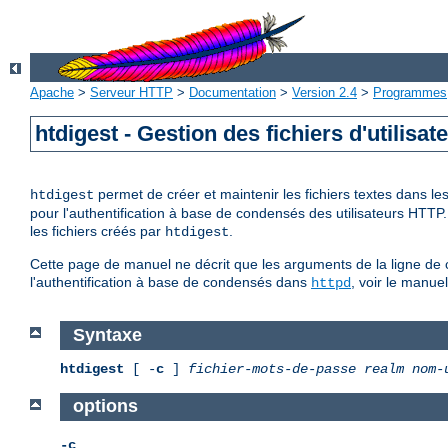
Apache
>
Serveur HTTP
>
Documentation
>
Version 2.4
>
Programmes
htdigest - Gestion des fichiers d'utilisa
permet de créer et maintenir les fichiers textes dans l
htdigest
pour l'authentification à base de condensés des utilisateurs HTTP
les fichiers créés par
.
htdigest
Cette page de manuel ne décrit que les arguments de la ligne de 
l'authentification à base de condensés dans
, voir le manue
httpd
Syntaxe
htdigest
[ -
c
]
fichier-mots-de-passe
realm
nom-
options
-c