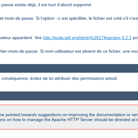
e-passe
existe déjà, il est tout d'abord supprimé.
et mots de passe. Si l'option
est spécifiée, le fichier est créé s'il n'e
-c
ateur appartient. Voir
http://tools.ietf.org/html/rfc2617#section-3.2.1
pou
chier-mots-de-passe
. Si
nom-utilisateur
est absent de ce fichier, une nou
 conséquence, évitez de lui attribuer des permissions setuid.
be pointed towards suggestions on improving the documentation or ser
tions on how to manage the Apache HTTP Server should be directed at e