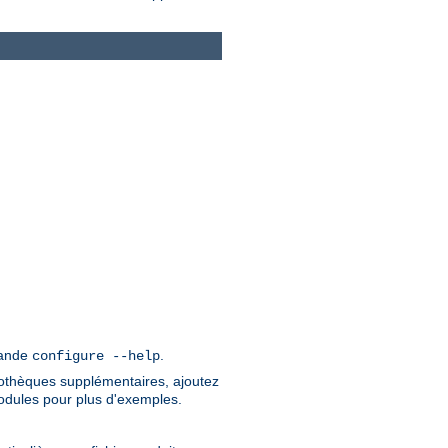
mande
.
configure --help
liothèques supplémentaires, ajoutez
odules pour plus d'exemples.