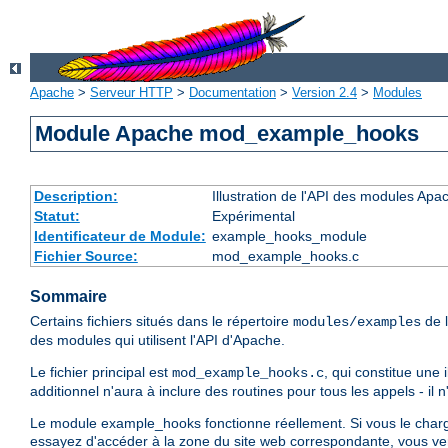
Apache
>
Serveur HTTP
>
Documentation
>
Version 2.4
>
Modules
Module Apache mod_example_hooks
Description:
Illustration de l'API des modules Apa
Statut:
Expérimental
Identificateur de Module:
example_hooks_module
Fichier Source:
mod_example_hooks.c
Sommaire
Certains fichiers situés dans le répertoire
de l
modules/examples
des modules qui utilisent l'API d'Apache.
Le fichier principal est
, qui constitue une
mod_example_hooks.c
additionnel n'aura à inclure des routines pour tous les appels - il 
Le module example_hooks fonctionne réellement. Si vous le charge
essayez d'accéder à la zone du site web correspondante, vous ver