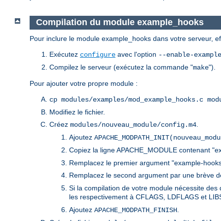
Compilation du module example_hooks
Pour inclure le module example_hooks dans votre serveur, eff
Exécutez
avec l'option
configure
--enable-exampl
Compilez le serveur (exécutez la commande "
").
make
Pour ajouter votre propre module :
cp modules/examples/mod_example_hooks.c mod
Modifiez le fichier.
Créez
.
modules/nouveau_module/config.m4
Ajoutez
APACHE_MODPATH_INIT(nouveau_modu
Copiez la ligne APACHE_MODULE contenant "e
Remplacez le premier argument "example-hook
Remplacez le second argument par une brève des
Si la compilation de votre module nécessite des 
les respectivement à CFLAGS, LDFLAGS et LIBS
Ajoutez
.
APACHE_MODPATH_FINISH