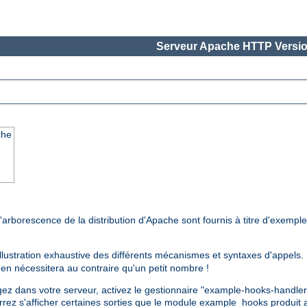
Serveur Apache HTTP Versio
che
'arborescence de la distribution d'Apache sont fournis à titre d'exempl
 illustration exhaustive des différents mécanismes et syntaxes d'appel
n'en nécessitera au contraire qu'un petit nombre !
z dans votre serveur, activez le gestionnaire "example-hooks-handler"
rez s'afficher certaines sorties que le module example_hooks produit a