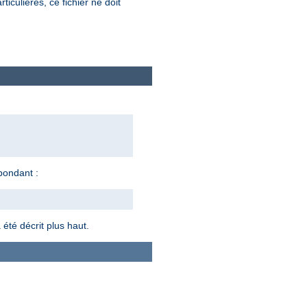
ticulières, ce fichier ne doit
spondant :
 été décrit plus haut.