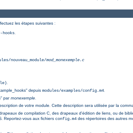
ectuez les étapes suivantes :
.
e-hooks
ules/nouveau_module/
mod_monexemple.c
.
le)
xample_hooks" depuis
.
modules/examples/config.m4
s" par
monexemple
.
cription de votre module. Cette description sera utilisée par la com
drapeaux de compilation C, des drapeaux d'édition de liens, ou de bib
. Reportez-vous aux fichiers
des répertoires des autres m
config.m4