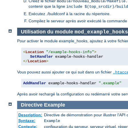
Créez le fichier
module/nouveau_module/Makefile.
contenir que la ligne
include $(top_srcdir)/build
Exécutez ./buildconf à la racine du répertoire.
Compilez le serveur après avoir exécuté la commande 
Utilisation du module
mod_example_hooks
Pour activer le module example_hooks, ajoutez à votre fichie
<
Location
"/example-hooks-info"
>
SetHandler
</
Location
>
Vous pouvez aussi ajouter ce qui suit dans un fichier
.htacc
AddHandler
 example-hooks-handler 
".example"
Après avoir rechargé la configuration ou redémarré votre serveu
Directive
Example
Description:
Directive de démonstration pour illustrer l'AP
Syntaxe:
Example
Contexte:
configuration du serveur, serveur virtuel, réper