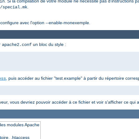
. Si la compilation de votre module ne nécessite pas d'instructions par
in
.
/special.mk
configure avec l'option --enable-monexemple.
r
un bloc du style :
apache2.conf
, puis accéder au fichier "test.example" à partir du répertoire corre
ess
r, vous devriez pouvoir accéder à ce fichier et voir s'afficher ce qui a
I des modules Apache
toire, .htaccess